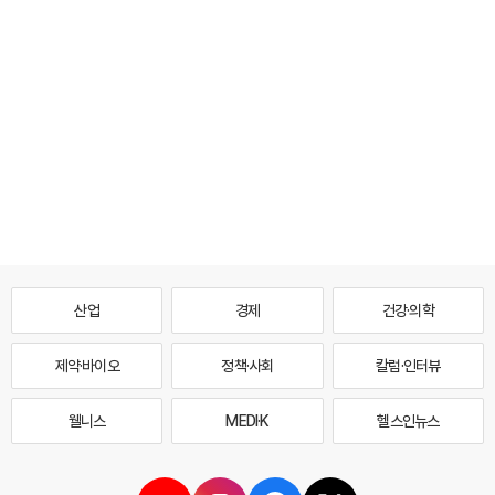
산업
경제
건강·의학
제약·바이오
정책·사회
칼럼·인터뷰
웰니스
MEDI·K
헬스인뉴스