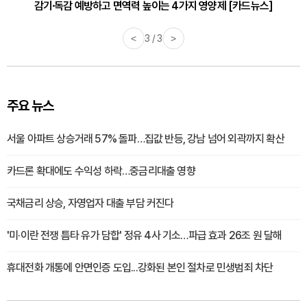
감기·독감 예방하고 면역력 높이는 4가지 영양제 [카드뉴스]
<
3 / 3
>
주요 뉴스
서울 아파트 상승거래 57% 돌파…집값 반등, 강남 넘어 외곽까지 확산
카드론 확대에도 수익성 하락…중금리대출 영향
국채금리 상승, 자영업자 대출 부담 커진다
'미·이란 전쟁 틈타 유가 담합' 정유 4사 기소…파급 효과 26조 원 달해
휴대전화 개통에 안면인증 도입...강화된 본인 절차로 민생범죄 차단