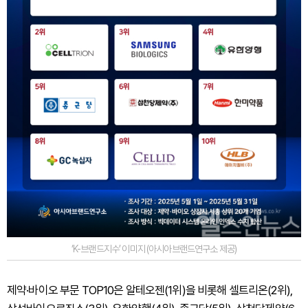
‘K-브랜드지수’ 이미지 (아시아브랜드연구소 제공)
제약·바이오 부문 TOP10은 알테오젠(1위)을 비롯해 셀트리온(2위),