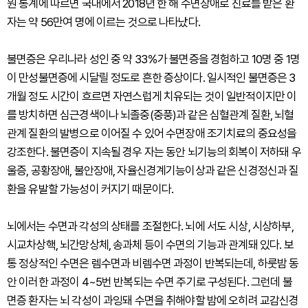
원 통계에 따르면 국내에서 2018년 한 해 수면장애로 진료를 받은 환
자는 약 56만여 명에 이르는 것으로 나타났다.
불면증은 우리나라 성인 중 약 33％가 불면증을 경험하고 10명 중 1명
이 만성불면증에 시달릴 정도로 흔한 증상이다. 일시적인 불면증은 3
개월 정도 시간이 흐르면 자연스럽게 치유되는 것이 일반적이지만 이
를 방치하면 심근경색이나 뇌졸중(중풍)과 같은 심혈관계 질환, 뇌혈
관계 질환의 발병으로 이어질 수 있어 수면장애 조기치료의 중요성을
강조한다. 불면증이 지속될 경우 자는 동안 뇌기능의 회복이 저하돼 우
울증, 공황장애, 불안장애, 자율신경계기능이상과 같은 신경정신과 질
환을 유발할 가능성이 커지기 때문이다.
뇌에서는 수면과 각성의 상태를 조절한다. 뇌에 서도 시상, 시상하부,
시교차상핵, 뇌간망상체, 송과체 등이 수면의 기능과 관계돼 있다. 보
통 정상적인 수면은 렘수면과 비렘수면 과정이 반복되는데, 하룻밤 동
안 이러한 과정이 4~5번 반복되는 수면 주기로 구성된다. 그런데 불
면증 환자는 뇌 각성이 과잉돼 수면을 취해야할 밤에 오히려 교감신경