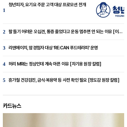
청년피자, 요기요 주문 고객 대상 프로모션 전개
1
2
팔 들기 어려운 오십견, 통증 줄었다고 운동 멈추면 안 되는 이유 [이병욱 원장 칼럼]
3
리엔에이치, 암경험자 대상 ‘RE:CAN 푸드테라피’ 운영
4
허리 MRI는 정상인데 계속 아픈 이유 [차기용 원장 칼럼]
5
휴가철 건강검진, 금식·복용약 등 사전 확인 필요 [정도감 원장 칼럼]
카드뉴스