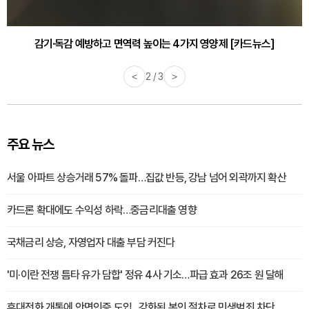
감기·독감 예방하고 면역력 높이는 4가지 영양제 [카드뉴스]
<
3 / 3
>
주요 뉴스
서울 아파트 상승거래 57% 돌파…집값 반등, 강남 넘어 외곽까지 확산
카드론 확대에도 수익성 하락…중금리대출 영향
국채금리 상승, 자영업자 대출 부담 커진다
'미·이란 전쟁 틈타 유가 담합' 정유 4사 기소…파급 효과 26조 원 달해
휴대전화 개통에 안면인증 도입...강화된 본인 절차로 민생범죄 차단