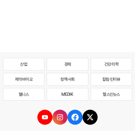
산업
경제
건강·의학
제약·바이오
정책·사회
칼럼·인터뷰
웰니스
MEDI·K
헬스인뉴스