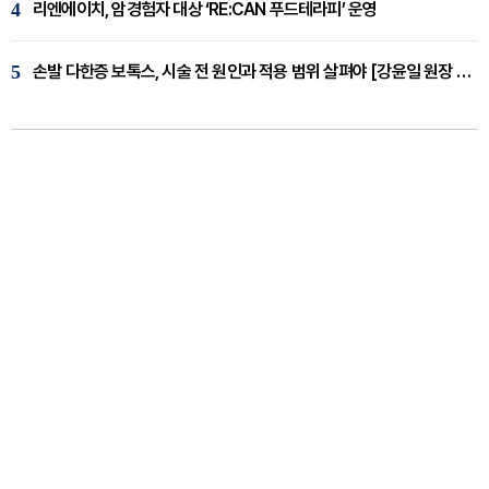
4
리엔에이치, 암경험자 대상 ‘RE:CAN 푸드테라피’ 운영
5
손발 다한증 보톡스, 시술 전 원인과 적용 범위 살펴야 [강윤일 원장 칼럼]