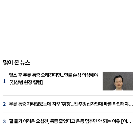
많이 본 뉴스
헬스 후 무릎 통증 오래간다면...연골 손상 의심해야
1
[김상범 원장 칼럼]
2
무릎 통증 가라앉았는데 자꾸 '휘청'...전·후방십자인대 파열 확인해야 [곽우경 원장 칼럼]
3
팔 들기 어려운 오십견, 통증 줄었다고 운동 멈추면 안 되는 이유 [이병욱 원장 칼럼]