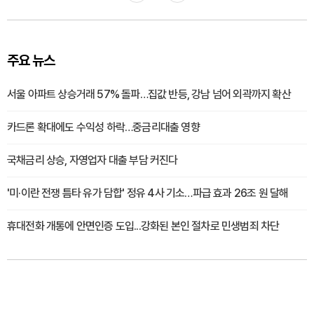
주요 뉴스
서울 아파트 상승거래 57% 돌파…집값 반등, 강남 넘어 외곽까지 확산
카드론 확대에도 수익성 하락…중금리대출 영향
국채금리 상승, 자영업자 대출 부담 커진다
'미·이란 전쟁 틈타 유가 담합' 정유 4사 기소…파급 효과 26조 원 달해
휴대전화 개통에 안면인증 도입...강화된 본인 절차로 민생범죄 차단