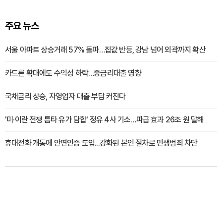
주요 뉴스
서울 아파트 상승거래 57% 돌파…집값 반등, 강남 넘어 외곽까지 확산
카드론 확대에도 수익성 하락…중금리대출 영향
국채금리 상승, 자영업자 대출 부담 커진다
'미·이란 전쟁 틈타 유가 담합' 정유 4사 기소…파급 효과 26조 원 달해
휴대전화 개통에 안면인증 도입...강화된 본인 절차로 민생범죄 차단