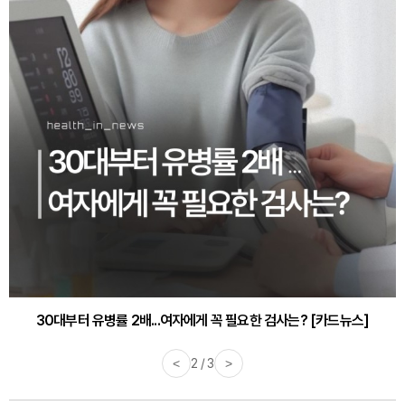
30대부터 유병률 2배...여자에게 꼭 필요한 검사는? [카드뉴스]
감기·독감 예방하고 면역력 높이는 4가지 영양제 [카드뉴스]
<
3 / 3
>