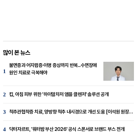
많이 본 뉴스
불면증과 어지럼증·이명 증상까지 반복...수면장애
1
원인 치료로 극복해야
2
킵, 아침 피부 위한 '하이알차저 앰플 클렌저' 솔루션 공개
3
척추관협착증 치료, 양방향 척추 내시경으로 개선 도움 [이석원 원장 칼럼]
4
닥터자르트, '워터밤 부산 2026' 공식 스폰서로 브랜드 부스 전개