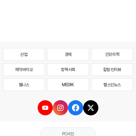
산업
경제
건강·의학
제약·바이오
정책·사회
칼럼·인터뷰
웰니스
MEDI·K
헬스인뉴스
PC버전