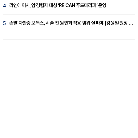
4
리엔에이치, 암경험자 대상 ‘RE:CAN 푸드테라피’ 운영
5
손발 다한증 보톡스, 시술 전 원인과 적용 범위 살펴야 [강윤일 원장 칼럼]