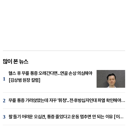
많이 본 뉴스
헬스 후 무릎 통증 오래간다면...연골 손상 의심해야
1
[김상범 원장 칼럼]
2
무릎 통증 가라앉았는데 자꾸 '휘청'...전·후방십자인대 파열 확인해야 [곽우경 원장 칼럼]
3
팔 들기 어려운 오십견, 통증 줄었다고 운동 멈추면 안 되는 이유 [이병욱 원장 칼럼]