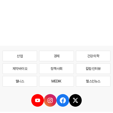
산업
경제
건강·의학
제약·바이오
정책·사회
칼럼·인터뷰
웰니스
MEDI·K
헬스인뉴스