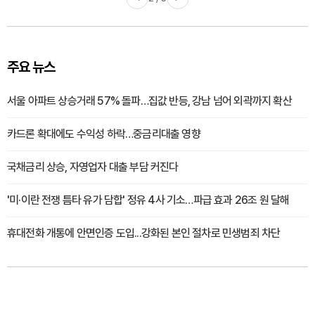
주요 뉴스
서울 아파트 상승거래 57% 돌파…집값 반등, 강남 넘어 외곽까지 확산
카드론 확대에도 수익성 하락…중금리대출 영향
국채금리 상승, 자영업자 대출 부담 커진다
'미·이란 전쟁 틈타 유가 담합' 정유 4사 기소…파급 효과 26조 원 달해
휴대전화 개통에 안면인증 도입...강화된 본인 절차로 민생범죄 차단