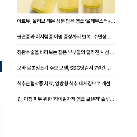
아르뷰, 올리브·레몬 성분 담은 앰플 ‘올레부스터+’ 출시
불면증과 어지럼증·이명 증상까지 반복...수면장애 원인 치료로 극복해야
정관수술을 바라보는 젊은 부부들의 달라진 시선 [윤지환 원장 칼럼]
모바 로봇청소기 주요 모델, SSG닷컴서 7일간 브랜드마크 기획전
척추관협착증 치료, 양방향 척추 내시경으로 개선 도움 [이석원 원장 칼럼]
킵, 아침 피부 위한 '하이알차저 앰플 클렌저' 솔루션 공개