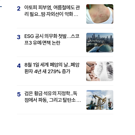
아토피 피부염, 여름철에도 관
2
리 필요...땀·자외선이 악화 요
인
ESG 공시 의무화 첫발…스코
3
프3 유예·면책 논란
8월 1일 세계 폐암의 날...폐암
4
환자 4년 새 27.9% 증가
검은 황금 석유의 지정학...독
5
점에서 파동, 그리고 탈탄소 패
권까지