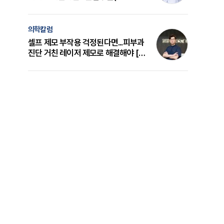
의 원리와 선택 기준 [길건 원장 칼럼]
의학칼럼
셀프 제모 부작용 걱정된다면...피부과
진단 거친 레이저 제모로 해결해야 [변
준석 원장 칼럼]