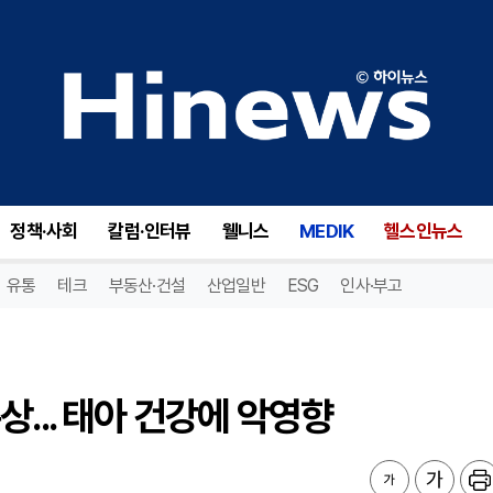
... 태아 건강에 악영향
정책·사회
칼럼·인터뷰
웰니스
MEDIK
헬스인뉴스
유통
테크
부동산·건설
산업일반
ESG
인사·부고
... 태아 건강에 악영향