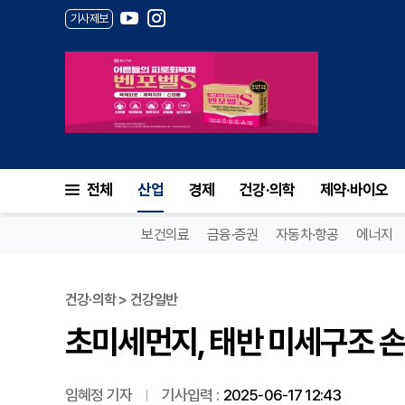
기사제보
초미세먼지, 태반 미세구조 손상
전체
산업
경제
건강·의학
제약·바이오
보건의료
금융·증권
자동차·항공
에너지
건강·의학 > 건강일반
초미세먼지, 태반 미세구조 손상
임혜정 기자
기사입력 :
2025-06-17 12:43