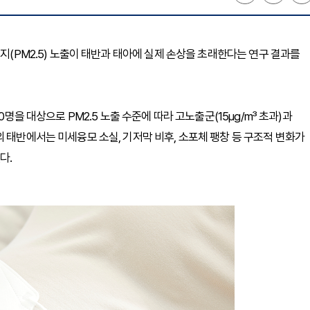
먼지(PM2.5) 노출이 태반과 태아에 실제 손상을 초래한다는 연구 결과를
0명을 대상으로 PM2.5 노출 수준에 따라 고노출군(15μg/m³ 초과)과
 태반에서는 미세융모 소실, 기저막 비후, 소포체 팽창 등 구조적 변화가
다.