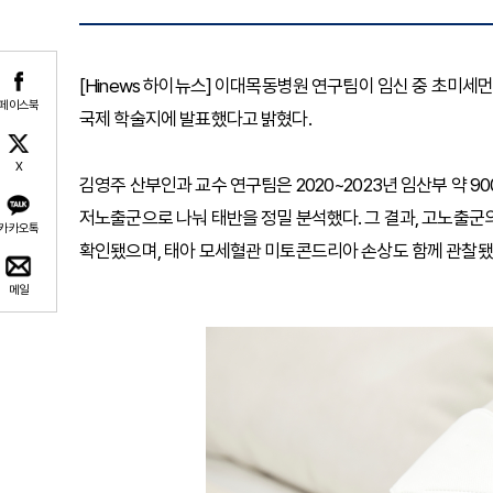
[Hinews 하이뉴스] 이대목동병원 연구팀이 임신 중 초미세
페이스북
국제 학술지에 발표했다고 밝혔다.
X
김영주 산부인과 교수 연구팀은 2020~2023년 임산부 약 90
저노출군으로 나눠 태반을 정밀 분석했다. 그 결과, 고노출군의
카카오톡
확인됐으며, 태아 모세혈관 미토콘드리아 손상도 함께 관찰됐
메일