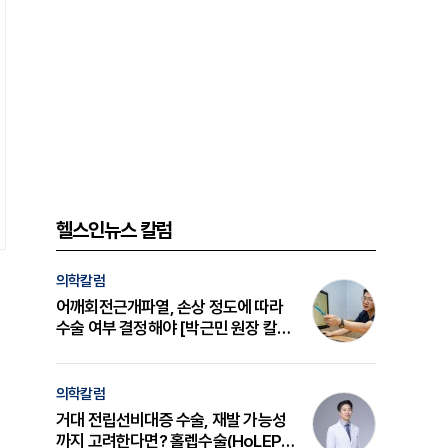
헬스인뉴스 칼럼
의학칼럼
어깨회전근개파열, 손상 정도에 따라
수술 여부 결정해야 [박근민 원장 칼
럼]
의학칼럼
거대 전립선비대증 수술, 재발 가능성
까지 고려한다면? 홀렙수술(HoLEP)