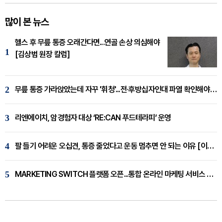
많이 본 뉴스
헬스 후 무릎 통증 오래간다면...연골 손상 의심해야
1
[김상범 원장 칼럼]
2
무릎 통증 가라앉았는데 자꾸 '휘청'...전·후방십자인대 파열 확인해야 [곽우경 원장 칼럼]
3
리엔에이치, 암경험자 대상 ‘RE:CAN 푸드테라피’ 운영
4
팔 들기 어려운 오십견, 통증 줄었다고 운동 멈추면 안 되는 이유 [이병욱 원장 칼럼]
5
MARKETING SWITCH 플랫폼 오픈...통합 온라인 마케팅 서비스 확대