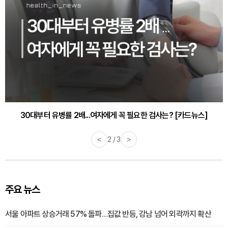
30대부터 유병률 2배...여자에게 꼭 필요한 검사는? [카드뉴스]
감기·독감 예방하고 면역력 높이는 4가지 영양제 [카드뉴스]
<
2 / 3
>
주요 뉴스
서울 아파트 상승거래 57% 돌파…집값 반등, 강남 넘어 외곽까지 확산