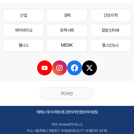
산업
경제
건강·의학
제약·바이오
정책·사회
칼럼·인터뷰
웰니스
MEDI·K
헬스인뉴스
PC버전
매체소개
기사제보
광고문의
개인정보처리방침
제호: hinews(하이뉴스)
주소: 서울특별시 영등포구 국제금융로2길 17 시티플라자 421호