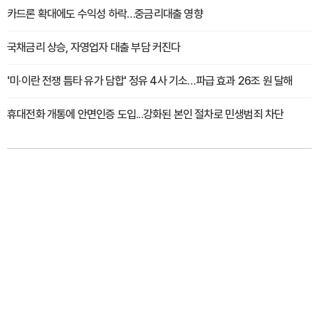
카드론 확대에도 수익성 하락…중금리대출 영향
국채금리 상승, 자영업자 대출 부담 커진다
'미·이란 전쟁 틈타 유가 담합' 정유 4사 기소…파급 효과 26조 원 달해
휴대전화 개통에 안면인증 도입...강화된 본인 절차로 민생범죄 차단