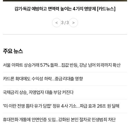
감기·독감 예방하고 면역력 높이는 4가지 영양제 [카드뉴스]
<
3 / 3
>
주요 뉴스
서울 아파트 상승거래 57% 돌파…집값 반등, 강남 넘어 외곽까지 확산
카드론 확대에도 수익성 하락…중금리대출 영향
국채금리 상승, 자영업자 대출 부담 커진다
'미·이란 전쟁 틈타 유가 담합' 정유 4사 기소…파급 효과 26조 원 달해
휴대전화 개통에 안면인증 도입...강화된 본인 절차로 민생범죄 차단