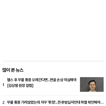
많이 본 뉴스
헬스 후 무릎 통증 오래간다면...연골 손상 의심해야
1
[김상범 원장 칼럼]
2
무릎 통증 가라앉았는데 자꾸 '휘청'...전·후방십자인대 파열 확인해야 [곽우경 원장 칼럼]