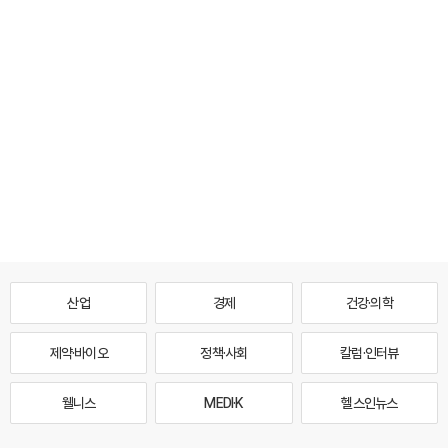
산업
경제
건강·의학
제약·바이오
정책·사회
칼럼·인터뷰
웰니스
MEDI·K
헬스인뉴스