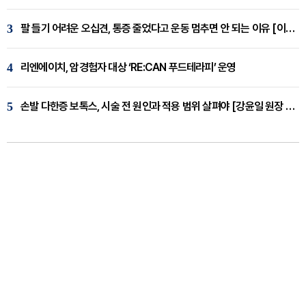
3
팔 들기 어려운 오십견, 통증 줄었다고 운동 멈추면 안 되는 이유 [이병욱 원장 칼럼]
4
리엔에이치, 암경험자 대상 ‘RE:CAN 푸드테라피’ 운영
5
손발 다한증 보톡스, 시술 전 원인과 적용 범위 살펴야 [강윤일 원장 칼럼]