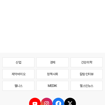
산업
경제
건강·의학
제약·바이오
정책·사회
칼럼·인터뷰
웰니스
MEDI·K
헬스인뉴스