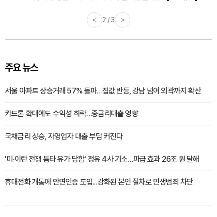
<
2 / 3
>
주요 뉴스
서울 아파트 상승거래 57% 돌파…집값 반등, 강남 넘어 외곽까지 확산
카드론 확대에도 수익성 하락…중금리대출 영향
국채금리 상승, 자영업자 대출 부담 커진다
'미·이란 전쟁 틈타 유가 담합' 정유 4사 기소…파급 효과 26조 원 달해
휴대전화 개통에 안면인증 도입...강화된 본인 절차로 민생범죄 차단