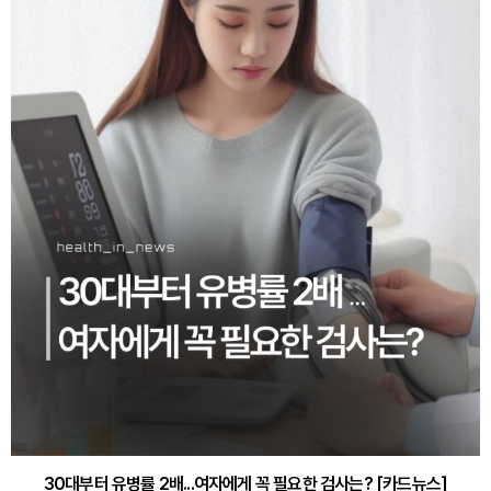
30대부터 유병률 2배...여자에게 꼭 필요한 검사는? [카드뉴스]
감기·독감 예방하고 면역력 높이는 4가지 영양제 [카드뉴스]