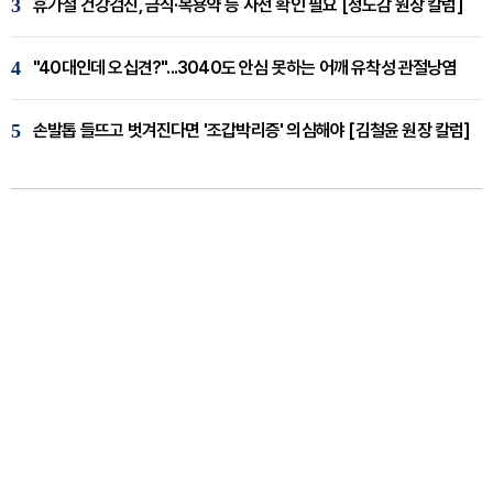
3
휴가철 건강검진, 금식·복용약 등 사전 확인 필요 [정도감 원장 칼럼]
4
"40대인데 오십견?"...3040도 안심 못하는 어깨 유착성 관절낭염
5
손발톱 들뜨고 벗겨진다면 '조갑박리증' 의심해야 [김철윤 원장 칼럼]