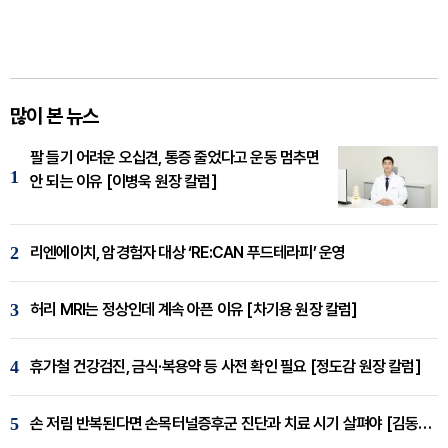
많이 본 뉴스
팔 들기 어려운 오십견, 통증 줄었다고 운동 멈추면
1
안 되는 이유 [이병욱 원장 칼럼]
2
리엔에이치, 암경험자 대상 ‘RE:CAN 푸드테라피’ 운영
3
허리 MRI는 정상인데 계속 아픈 이유 [차기용 원장 칼럼]
4
휴가철 건강검진, 금식·복용약 등 사전 확인 필요 [정도감 원장 칼럼]
5
손 저림 반복된다면 손목터널증후군 진단과 치료 시기 살펴야 [김동현 원장 칼럼]