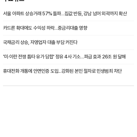
서울 아파트 상승거래 57% 돌파…집값 반등, 강남 넘어 외곽까지 확산
카드론 확대에도 수익성 하락…중금리대출 영향
국채금리 상승, 자영업자 대출 부담 커진다
'미·이란 전쟁 틈타 유가 담합' 정유 4사 기소…파급 효과 26조 원 달해
휴대전화 개통에 안면인증 도입...강화된 본인 절차로 민생범죄 차단