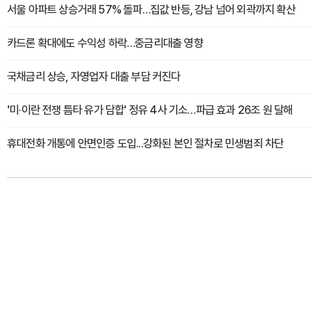
서울 아파트 상승거래 57% 돌파…집값 반등, 강남 넘어 외곽까지 확산
카드론 확대에도 수익성 하락…중금리대출 영향
국채금리 상승, 자영업자 대출 부담 커진다
'미·이란 전쟁 틈타 유가 담합' 정유 4사 기소…파급 효과 26조 원 달해
휴대전화 개통에 안면인증 도입...강화된 본인 절차로 민생범죄 차단