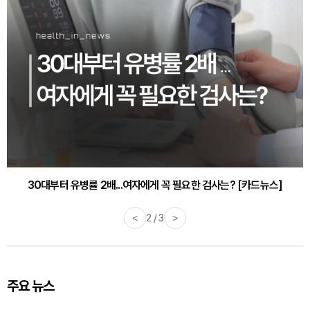
30대부터 유병률 2배...여자에게 꼭 필요한 검사는? [카드뉴스]
감기·독감 예방하고 면역력 높이는 4가지 영양제 [카드뉴스]
<
2 / 3
>
주요 뉴스