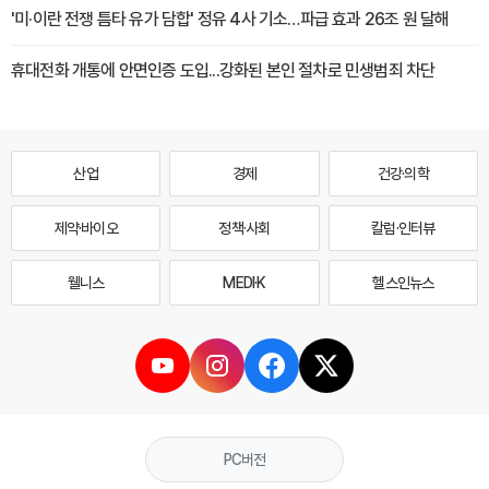
'미·이란 전쟁 틈타 유가 담합' 정유 4사 기소…파급 효과 26조 원 달해
휴대전화 개통에 안면인증 도입...강화된 본인 절차로 민생범죄 차단
산업
경제
건강·의학
제약·바이오
정책·사회
칼럼·인터뷰
웰니스
MEDI·K
헬스인뉴스
PC버전