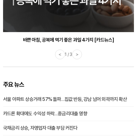
30대부터 유병률 2배...여자에게 꼭 필요한 검사는? [카드뉴스]
바쁜 아침, 공복에 먹기 좋은 과일 4가지 [카드뉴스]
<
1 / 3
>
주요 뉴스
서울 아파트 상승거래 57% 돌파…집값 반등, 강남 넘어 외곽까지 확산
카드론 확대에도 수익성 하락…중금리대출 영향
국채금리 상승, 자영업자 대출 부담 커진다