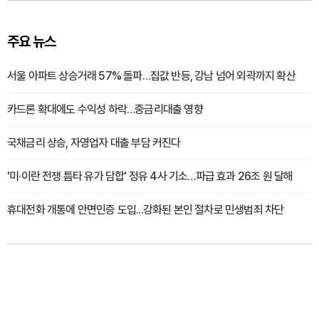
주요 뉴스
서울 아파트 상승거래 57% 돌파…집값 반등, 강남 넘어 외곽까지 확산
카드론 확대에도 수익성 하락…중금리대출 영향
국채금리 상승, 자영업자 대출 부담 커진다
'미·이란 전쟁 틈타 유가 담합' 정유 4사 기소…파급 효과 26조 원 달해
휴대전화 개통에 안면인증 도입...강화된 본인 절차로 민생범죄 차단