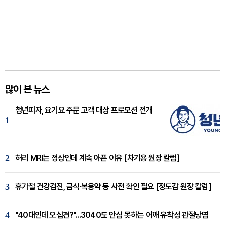
많이 본 뉴스
청년피자, 요기요 주문 고객 대상 프로모션 전개
1
2
허리 MRI는 정상인데 계속 아픈 이유 [차기용 원장 칼럼]
3
휴가철 건강검진, 금식·복용약 등 사전 확인 필요 [정도감 원장 칼럼]
4
"40대인데 오십견?"...3040도 안심 못하는 어깨 유착성 관절낭염