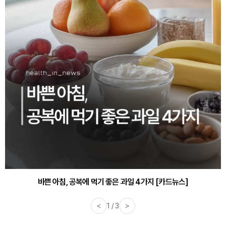
바쁜 아침, 공복에 먹기 좋은 과일 4가지 [카드뉴스]
<
1 / 3
>