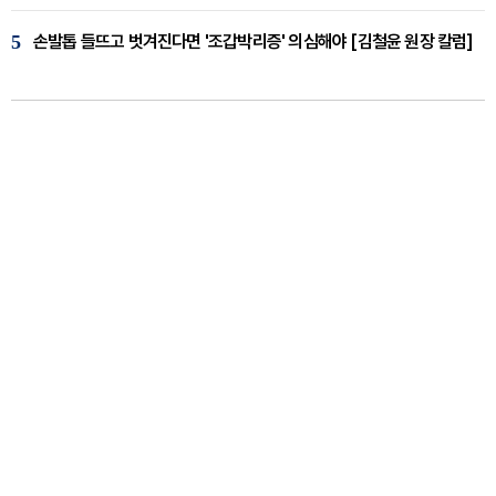
5
손발톱 들뜨고 벗겨진다면 '조갑박리증' 의심해야 [김철윤 원장 칼럼]