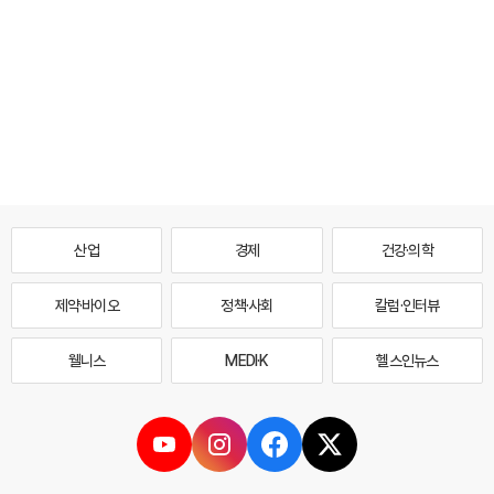
산업
경제
건강·의학
제약·바이오
정책·사회
칼럼·인터뷰
웰니스
MEDI·K
헬스인뉴스