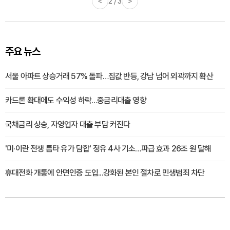
<
3 / 3
>
주요 뉴스
서울 아파트 상승거래 57% 돌파…집값 반등, 강남 넘어 외곽까지 확산
카드론 확대에도 수익성 하락…중금리대출 영향
국채금리 상승, 자영업자 대출 부담 커진다
'미·이란 전쟁 틈타 유가 담합' 정유 4사 기소…파급 효과 26조 원 달해
휴대전화 개통에 안면인증 도입...강화된 본인 절차로 민생범죄 차단