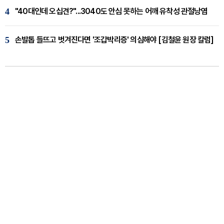
4
"40대인데 오십견?"...3040도 안심 못하는 어깨 유착성 관절낭염
5
손발톱 들뜨고 벗겨진다면 '조갑박리증' 의심해야 [김철윤 원장 칼럼]