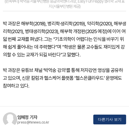
(왼쪽부터) 박억숭 서울부민병원 응급의학센터 과장, Easy Fun Happy 생리학 교재 표
지 (서울부민병원 제공)
박 과장은 해부학(2018), 병리학·생리학(2019), 약리학(2020), 해부생
리학(2021), 병태생리학(2023), 해부학 개정판(2025 예정)에 이어 여
덟 번째 교재를 펴냈다. 그는 “기초의학이 어렵다는 인식을 바꾸기 위
해 쉽게 풀어내는 데 주력했다”며 “학생은 물론 교수들도 재미있게 강
의할 수 있는 교재가 되길 바란다”고 말했다.
박 과장은 유튜브 채널 ‘박억숭 강의’를 통해 저자강연 영상을 공유하
고 있으며, 신문 칼럼과 헬스케어 플랫폼 ‘헬스온클라우드’ 운영에도
참여하고 있다.
임혜정 기자
다른기사 보기
press@hinews.co.kr