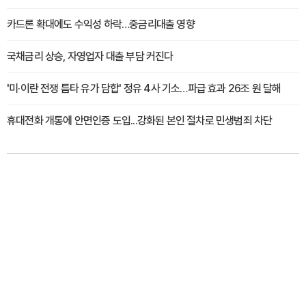
카드론 확대에도 수익성 하락…중금리대출 영향
국채금리 상승, 자영업자 대출 부담 커진다
'미·이란 전쟁 틈타 유가 담합' 정유 4사 기소…파급 효과 26조 원 달해
휴대전화 개통에 안면인증 도입...강화된 본인 절차로 민생범죄 차단