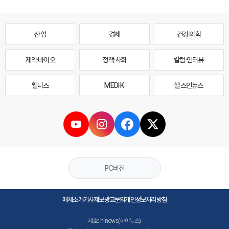
산업
경제
건강·의학
제약·바이오
정책·사회
칼럼·인터뷰
웰니스
MEDI·K
헬스인뉴스
PC버전
매체소개
기사제보
광고문의
개인정보처리방침
제호: hinews(하이뉴스)