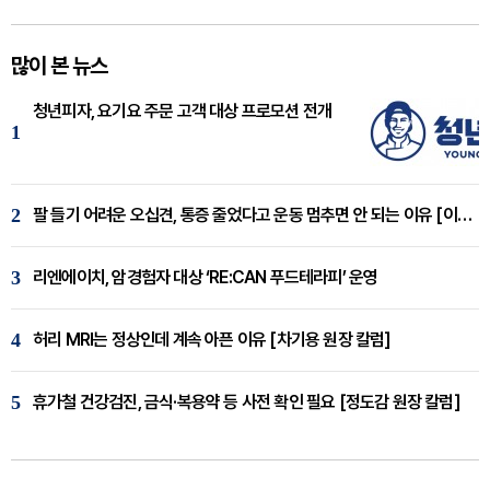
많이 본 뉴스
청년피자, 요기요 주문 고객 대상 프로모션 전개
1
2
팔 들기 어려운 오십견, 통증 줄었다고 운동 멈추면 안 되는 이유 [이병욱 원장 칼럼]
3
리엔에이치, 암경험자 대상 ‘RE:CAN 푸드테라피’ 운영
4
허리 MRI는 정상인데 계속 아픈 이유 [차기용 원장 칼럼]
5
휴가철 건강검진, 금식·복용약 등 사전 확인 필요 [정도감 원장 칼럼]