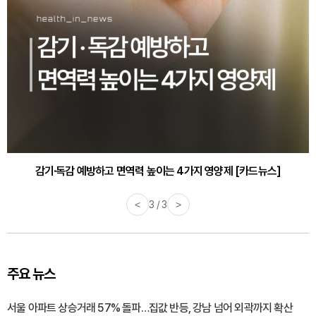
감기·독감 예방하고 면역력 높이는 4가지 영양제 [카드뉴스]
<
3 / 3
>
주요 뉴스
서울 아파트 상승거래 57% 돌파…집값 반등, 강남 넘어 외곽까지 확산