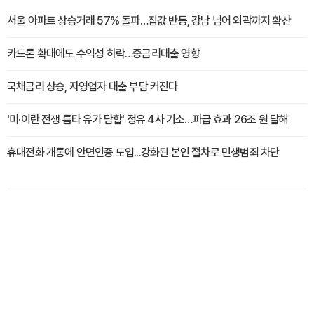
서울 아파트 상승거래 57% 돌파…집값 반등, 강남 넘어 외곽까지 확산
카드론 확대에도 수익성 하락…중금리대출 영향
국채금리 상승, 자영업자 대출 부담 커진다
'미·이란 전쟁 틈타 유가 담합' 정유 4사 기소…파급 효과 26조 원 달해
휴대전화 개통에 안면인증 도입...강화된 본인 절차로 민생범죄 차단