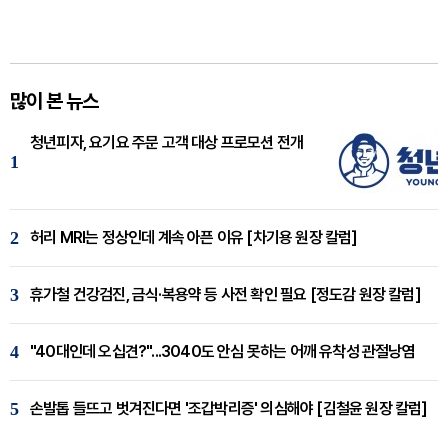
많이 본 뉴스
청년피자, 요기요 주문 고객 대상 프로모션 전개
1
2
허리 MRI는 정상인데 계속 아픈 이유 [차기용 원장 칼럼]
3
휴가철 건강검진, 금식·복용약 등 사전 확인 필요 [정도감 원장 칼럼]
4
"40대인데 오십견?"...3040도 안심 못하는 어깨 유착성 관절낭염
5
손발톱 들뜨고 벗겨진다면 '조갑박리증' 의심해야 [김철윤 원장 칼럼]