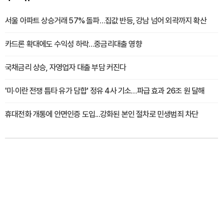
서울 아파트 상승거래 57% 돌파…집값 반등, 강남 넘어 외곽까지 확산
카드론 확대에도 수익성 하락…중금리대출 영향
국채금리 상승, 자영업자 대출 부담 커진다
'미·이란 전쟁 틈타 유가 담합' 정유 4사 기소…파급 효과 26조 원 달해
휴대전화 개통에 안면인증 도입...강화된 본인 절차로 민생범죄 차단