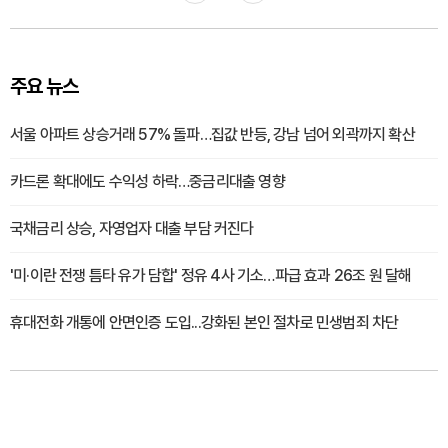
주요 뉴스
서울 아파트 상승거래 57% 돌파…집값 반등, 강남 넘어 외곽까지 확산
카드론 확대에도 수익성 하락…중금리대출 영향
국채금리 상승, 자영업자 대출 부담 커진다
'미·이란 전쟁 틈타 유가 담합' 정유 4사 기소…파급 효과 26조 원 달해
휴대전화 개통에 안면인증 도입...강화된 본인 절차로 민생범죄 차단