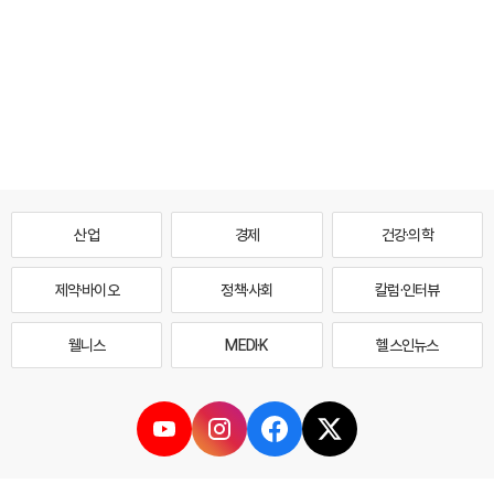
산업
경제
건강·의학
제약·바이오
정책·사회
칼럼·인터뷰
웰니스
MEDI·K
헬스인뉴스