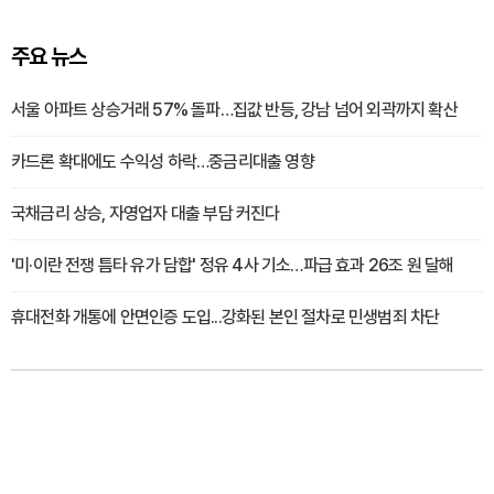
주요 뉴스
서울 아파트 상승거래 57% 돌파…집값 반등, 강남 넘어 외곽까지 확산
카드론 확대에도 수익성 하락…중금리대출 영향
국채금리 상승, 자영업자 대출 부담 커진다
'미·이란 전쟁 틈타 유가 담합' 정유 4사 기소…파급 효과 26조 원 달해
휴대전화 개통에 안면인증 도입...강화된 본인 절차로 민생범죄 차단