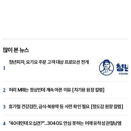
많이 본 뉴스
청년피자, 요기요 주문 고객 대상 프로모션 전개
1
2
허리 MRI는 정상인데 계속 아픈 이유 [차기용 원장 칼럼]
3
휴가철 건강검진, 금식·복용약 등 사전 확인 필요 [정도감 원장 칼럼]
4
"40대인데 오십견?"...3040도 안심 못하는 어깨 유착성 관절낭염