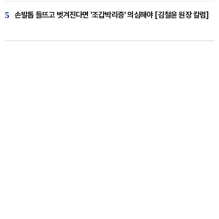
5
손발톱 들뜨고 벗겨진다면 '조갑박리증' 의심해야 [김철윤 원장 칼럼]