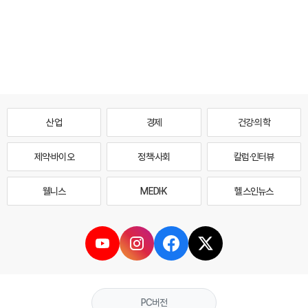
산업
경제
건강·의학
제약·바이오
정책·사회
칼럼·인터뷰
웰니스
MEDI·K
헬스인뉴스
PC버전