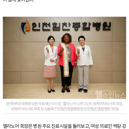
(왼쪽부터) 박혜영 상원의료재단 이사장, 엘라노어 느와디노비 세계여자의사회 회장,
세계여자의사회 부회장 김봉옥 인천힘찬종합병원장 (인천힘찬종합병원 제공)
엘라노어 회장은 병원 주요 진료시설을 둘러보고, 여성 의료인 역량 강