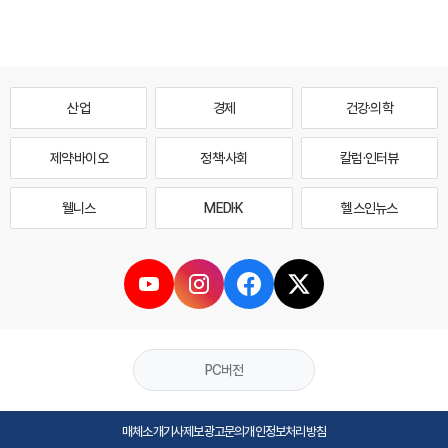
산업
경제
건강·의학
제약·바이오
정책·사회
칼럼·인터뷰
웰니스
MEDI·K
헬스인뉴스
PC버전
매체소개
기사제보
광고문의
개인정보처리방침