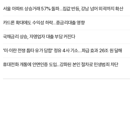
서울 아파트 상승거래 57% 돌파…집값 반등, 강남 넘어 외곽까지 확산
카드론 확대에도 수익성 하락…중금리대출 영향
국채금리 상승, 자영업자 대출 부담 커진다
'미·이란 전쟁 틈타 유가 담합' 정유 4사 기소…파급 효과 26조 원 달해
휴대전화 개통에 안면인증 도입...강화된 본인 절차로 민생범죄 차단