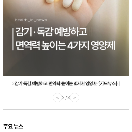
감기·독감 예방하고 면역력 높이는 4가지 영양제 [카드뉴스]
<
3 / 3
>
주요 뉴스