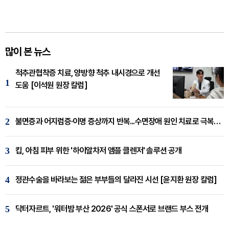
많이 본 뉴스
척추관협착증 치료, 양방향 척추 내시경으로 개선
1
도움 [이석원 원장 칼럼]
2
불면증과 어지럼증·이명 증상까지 반복...수면장애 원인 치료로 극복해야
3
킵, 아침 피부 위한 '하이알차저 앰플 클렌저' 솔루션 공개
4
정관수술을 바라보는 젊은 부부들의 달라진 시선 [윤지환 원장 칼럼]
5
닥터자르트, '워터밤 부산 2026' 공식 스폰서로 브랜드 부스 전개