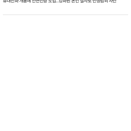
휴대전화 개통에 안면인증 도입...강화된 본인 절차로 민생범죄 차단