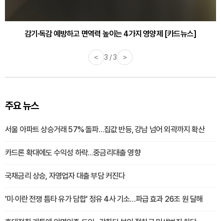
바쁜 아침, 공복에 먹기 좋은 과일 4가지 [카드뉴스]
<
1 / 3
>
주요 뉴스
서울 아파트 상승거래 57% 돌파…집값 반등, 강남 넘어 외곽까지 확산
카드론 확대에도 수익성 하락…중금리대출 영향
국채금리 상승, 자영업자 대출 부담 커진다
'미·이란 전쟁 틈타 유가 담합' 정유 4사 기소…파급 효과 26조 원 달해