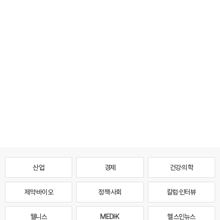
산업
경제
건강·의학
제약·바이오
정책·사회
칼럼·인터뷰
웰니스
MEDI·K
헬스인뉴스