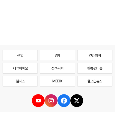
산업
경제
건강·의학
제약·바이오
정책·사회
칼럼·인터뷰
웰니스
MEDI·K
헬스인뉴스