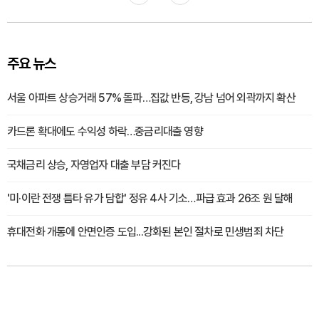
주요 뉴스
서울 아파트 상승거래 57% 돌파…집값 반등, 강남 넘어 외곽까지 확산
카드론 확대에도 수익성 하락…중금리대출 영향
국채금리 상승, 자영업자 대출 부담 커진다
'미·이란 전쟁 틈타 유가 담합' 정유 4사 기소…파급 효과 26조 원 달해
휴대전화 개통에 안면인증 도입...강화된 본인 절차로 민생범죄 차단