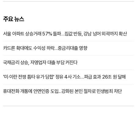
주요 뉴스
서울 아파트 상승거래 57% 돌파…집값 반등, 강남 넘어 외곽까지 확산
카드론 확대에도 수익성 하락…중금리대출 영향
국채금리 상승, 자영업자 대출 부담 커진다
'미·이란 전쟁 틈타 유가 담합' 정유 4사 기소…파급 효과 26조 원 달해
휴대전화 개통에 안면인증 도입...강화된 본인 절차로 민생범죄 차단