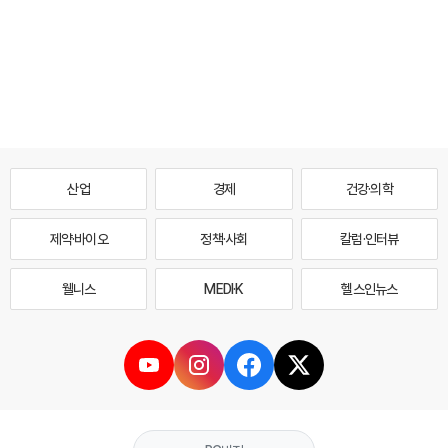
산업
경제
건강·의학
제약·바이오
정책·사회
칼럼·인터뷰
웰니스
MEDI·K
헬스인뉴스