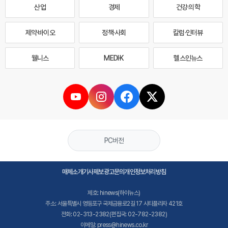
산업
경제
건강·의학
제약·바이오
정책·사회
칼럼·인터뷰
웰니스
MEDI·K
헬스인뉴스
PC버전
매체소개
기사제보
광고문의
개인정보처리방침
제호: hinews(하이뉴스)
주소: 서울특별시 영등포구 국제금융로2길 17 시티플라자 421호
전화: 02-313-2382(편집국: 02-782-2382)
이메일: press@hinews.co.kr