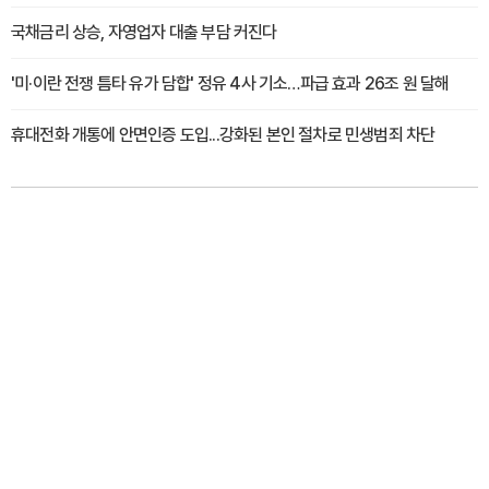
국채금리 상승, 자영업자 대출 부담 커진다
'미·이란 전쟁 틈타 유가 담합' 정유 4사 기소…파급 효과 26조 원 달해
휴대전화 개통에 안면인증 도입...강화된 본인 절차로 민생범죄 차단