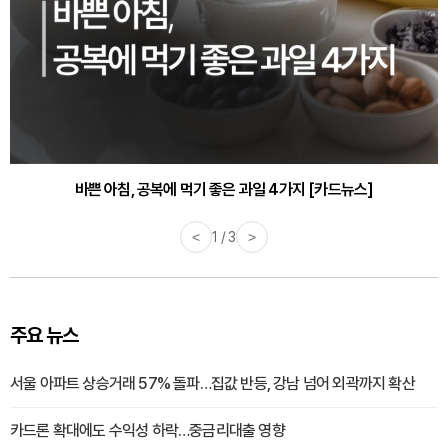
30대부터 유병률 2배...여자에게 꼭 필요한 검사는? [카드뉴스]
바쁜 아침, 공복에 먹기 좋은 과일 4가지 [카드뉴스]
<
1 / 3
>
주요 뉴스
서울 아파트 상승거래 57% 돌파…집값 반등, 강남 넘어 외곽까지 확산
카드론 확대에도 수익성 하락…중금리대출 영향