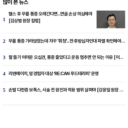
많이 본 뉴스
헬스 후 무릎 통증 오래간다면...연골 손상 의심해야
1
[김상범 원장 칼럼]
2
무릎 통증 가라앉았는데 자꾸 '휘청'...전·후방십자인대 파열 확인해야 [곽우경 원장 칼럼]
3
팔 들기 어려운 오십견, 통증 줄었다고 운동 멈추면 안 되는 이유 [이병욱 원장 칼럼]
4
리엔에이치, 암경험자 대상 ‘RE:CAN 푸드테라피’ 운영
5
손발 다한증 보톡스, 시술 전 원인과 적용 범위 살펴야 [강윤일 원장 칼럼]