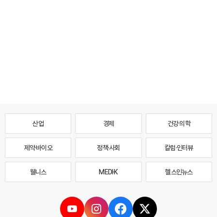
산업
경제
건강·의학
제약·바이오
정책·사회
칼럼·인터뷰
웰니스
MEDI·K
헬스인뉴스