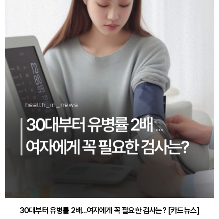
30대부터 유병률 2배...여자에게 꼭 필요한 검사는? [카드뉴스]
감기·독감 예방하고 면역력 높이는 4가지 영양제 [카드뉴스]