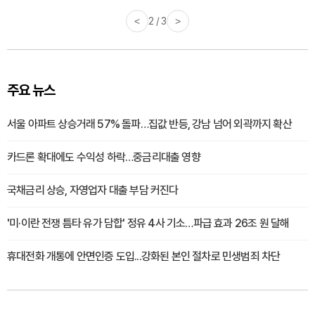
<
2 / 3
>
주요 뉴스
서울 아파트 상승거래 57% 돌파…집값 반등, 강남 넘어 외곽까지 확산
카드론 확대에도 수익성 하락…중금리대출 영향
국채금리 상승, 자영업자 대출 부담 커진다
'미·이란 전쟁 틈타 유가 담합' 정유 4사 기소…파급 효과 26조 원 달해
휴대전화 개통에 안면인증 도입...강화된 본인 절차로 민생범죄 차단