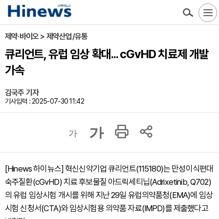
제약·바이오 > 제약산업/유통
큐리언트, 유럽 임상 확대... cGvHD 치료제 개발
가속
김국주 기자
기사입력 : 2025-07-30 11:42
가
가
[Hinews 하이뉴스] 혁신신약기업 큐리언트(115180)는 만성이식편대
숙주질환(cGvHD) 치료 후보물질 아드릭세티닙(Adrixetinib, Q702)
의 유럽 임상시험 개시를 위해 지난 29일 유럽의약품청(EMA)에 임상
시험 신청서(CTA)와 임상시험용 의약품 자료(IMPD)를 제출했다고