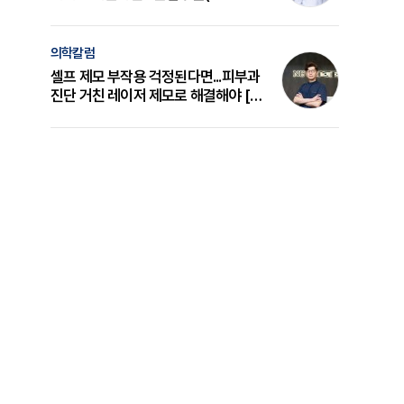
의 원리와 선택 기준 [길건 원장 칼럼]
의학칼럼
셀프 제모 부작용 걱정된다면...피부과
진단 거친 레이저 제모로 해결해야 [변
준석 원장 칼럼]