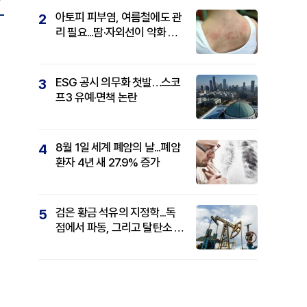
아토피 피부염, 여름철에도 관
2
리 필요...땀·자외선이 악화 요
인
ESG 공시 의무화 첫발…스코
3
프3 유예·면책 논란
8월 1일 세계 폐암의 날...폐암
4
환자 4년 새 27.9% 증가
검은 황금 석유의 지정학...독
5
점에서 파동, 그리고 탈탄소 패
권까지