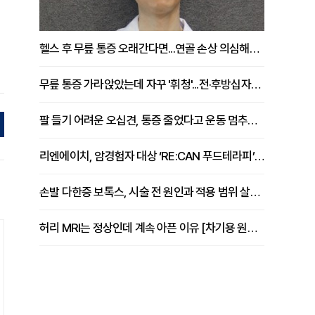
헬스 후 무릎 통증 오래간다면...연골 손상 의심해야 [김상범 원장 칼럼]
무릎 통증 가라앉았는데 자꾸 '휘청'...전·후방십자인대 파열 확인해야 [곽우경 원장 칼럼]
팔 들기 어려운 오십견, 통증 줄었다고 운동 멈추면 안 되는 이유 [이병욱 원장 칼럼]
리엔에이치, 암경험자 대상 ‘RE:CAN 푸드테라피’ 운영
손발 다한증 보톡스, 시술 전 원인과 적용 범위 살펴야 [강윤일 원장 칼럼]
허리 MRI는 정상인데 계속 아픈 이유 [차기용 원장 칼럼]