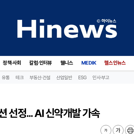
정... AI 신약개발 가속
정책·사회
칼럼·인터뷰
웰니스
MEDIK
헬스인뉴스
유통
테크
부동산·건설
산업일반
ESG
인사·부고
선정... AI 신약개발 가속