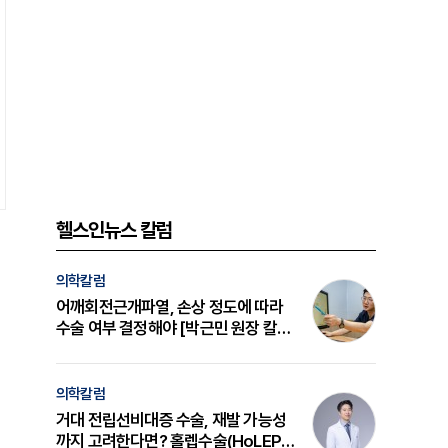
헬스인뉴스 칼럼
의학칼럼
어깨회전근개파열, 손상 정도에 따라
수술 여부 결정해야 [박근민 원장 칼
럼]
의학칼럼
거대 전립선비대증 수술, 재발 가능성
까지 고려한다면? 홀렙수술(HoLEP)