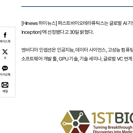
[Hinews 하이뉴스] 퍼스트바이오테라퓨틱스는 글로벌 AI 기
Inception)'에 선정됐다고 30일 밝혔다.
페이스북
엔비디아 인셉션은 인공지능, 데이터 사이언스, 고성능 컴퓨팅
소프트웨어 개발 툴, GPU 기술, 기술 세미나, 글로벌 VC 연
X
카카오톡
메일