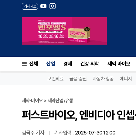
기사제보
퍼스트바이오, 엔비디아 인셉션 선
전체
산업
경제
건강·의학
제약·바이오
보건의료
금융·증권
자동차·항공
에너지
제약·바이오 > 제약산업/유통
퍼스트바이오, 엔비디아 인셉션 
김국주 기자
기사입력 :
2025-07-30 12:00