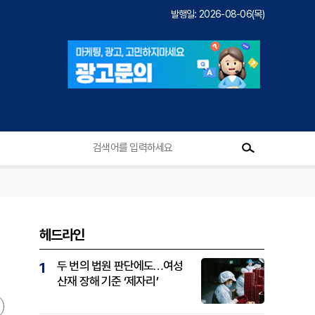
발행일: 2026-08-06(목)
헤드라인
두 번의 법원 판단에도…여성
1
산재 장해 기준 ‘제자리’