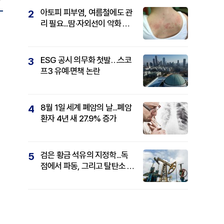
아토피 피부염, 여름철에도 관
2
리 필요...땀·자외선이 악화 요
인
ESG 공시 의무화 첫발…스코
3
프3 유예·면책 논란
8월 1일 세계 폐암의 날...폐암
4
환자 4년 새 27.9% 증가
검은 황금 석유의 지정학...독
5
점에서 파동, 그리고 탈탄소 패
권까지