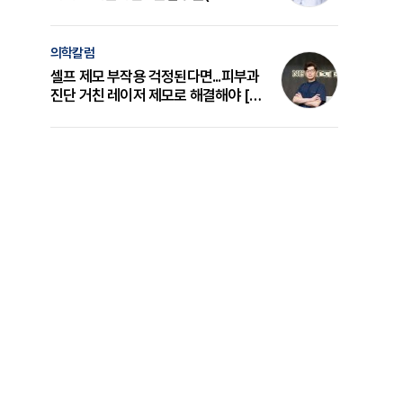
의 원리와 선택 기준 [길건 원장 칼럼]
의학칼럼
셀프 제모 부작용 걱정된다면...피부과
진단 거친 레이저 제모로 해결해야 [변
준석 원장 칼럼]