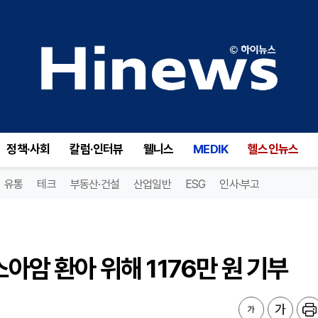
아암 환아 위해 1176만 원 기부
정책·사회
칼럼·인터뷰
웰니스
MEDIK
헬스인뉴스
유통
테크
부동산·건설
산업일반
ESG
인사·부고
소아암 환아 위해 1176만 원 기부