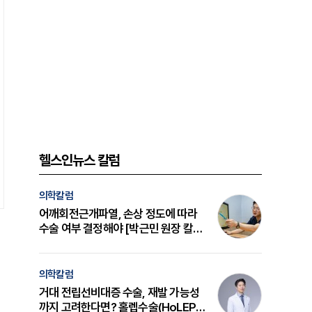
헬스인뉴스 칼럼
의학칼럼
어깨회전근개파열, 손상 정도에 따라
수술 여부 결정해야 [박근민 원장 칼
럼]
의학칼럼
거대 전립선비대증 수술, 재발 가능성
까지 고려한다면? 홀렙수술(HoLEP)