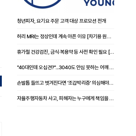
청년피자, 요기요 주문 고객 대상 프로모션 전개
허리 MRI는 정상인데 계속 아픈 이유 [차기용 원장 칼럼]
휴가철 건강검진, 금식·복용약 등 사전 확인 필요 [정도감 원장 칼럼]
"40대인데 오십견?"...3040도 안심 못하는 어깨 유착성 관절낭염
손발톱 들뜨고 벗겨진다면 '조갑박리증' 의심해야 [김철윤 원장 칼럼]
자율주행자동차 사고, 피해자는 누구에게 책임을 물을 수 있을까