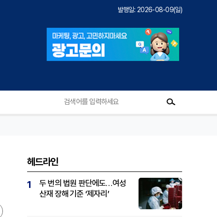
발행일: 2026-08-09(일)
헤드라인
두 번의 법원 판단에도…여성
1
산재 장해 기준 ‘제자리’