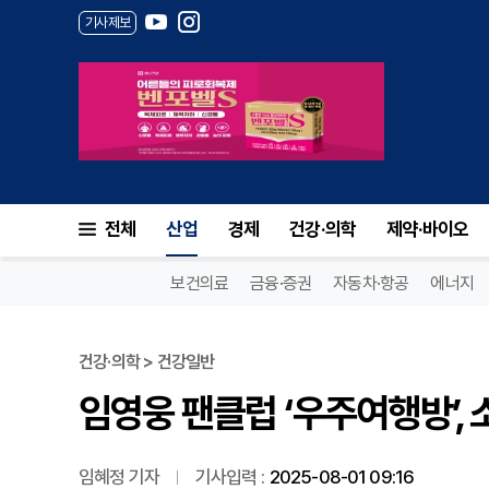
기사제보
임영웅 팬클럽 ‘우주여행방’, 소
전체
산업
경제
건강·의학
제약·바이오
보건의료
금융·증권
자동차·항공
에너지
건강·의학 > 건강일반
임영웅 팬클럽 ‘우주여행방’, 
임혜정 기자
기사입력 :
2025-08-01 09:16