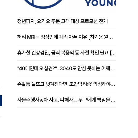
청년피자, 요기요 주문 고객 대상 프로모션 전개
허리 MRI는 정상인데 계속 아픈 이유 [차기용 원장 칼럼]
휴가철 건강검진, 금식·복용약 등 사전 확인 필요 [정도감 원장 칼럼]
"40대인데 오십견?"...3040도 안심 못하는 어깨 유착성 관절낭염
손발톱 들뜨고 벗겨진다면 '조갑박리증' 의심해야 [김철윤 원장 칼럼]
자율주행자동차 사고, 피해자는 누구에게 책임을 물을 수 있을까