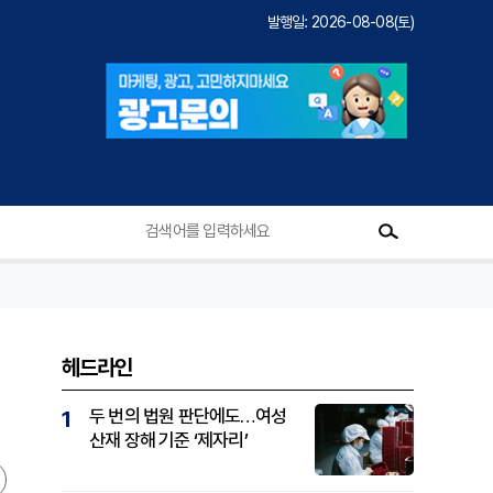
발행일: 2026-08-08(토)
헤드라인
두 번의 법원 판단에도…여성
1
산재 장해 기준 ‘제자리’