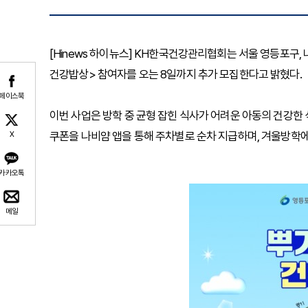
[Hinews 하이뉴스] KH한국건강관리협회는 서울 영등포구
건강밥상> 참여자를 오는 8일까지 추가 모집한다고 밝혔다.
페이스북
이번 사업은 방학 중 균형 잡힌 식사가 어려운 아동의 건강한 
쿠폰을 나비얌 앱을 통해 주차별로 순차 지급하며, 겨울방학에도
X
카카오톡
메일