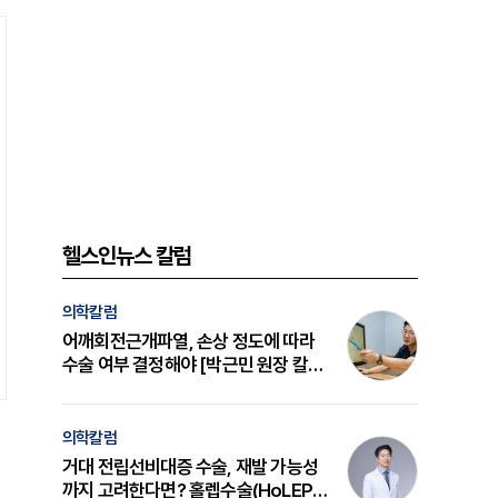
헬스인뉴스 칼럼
의학칼럼
어깨회전근개파열, 손상 정도에 따라
수술 여부 결정해야 [박근민 원장 칼
럼]
의학칼럼
거대 전립선비대증 수술, 재발 가능성
까지 고려한다면? 홀렙수술(HoLEP)