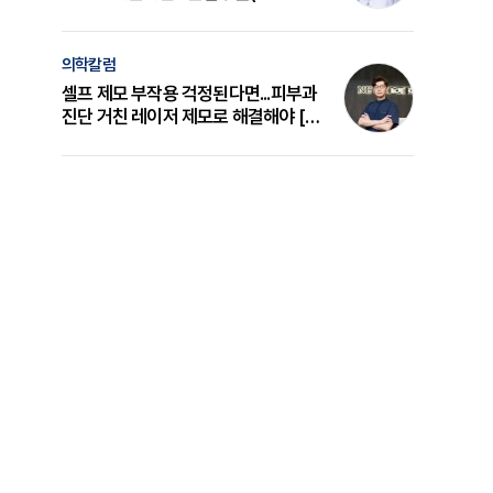
의 원리와 선택 기준 [길건 원장 칼럼]
의학칼럼
셀프 제모 부작용 걱정된다면...피부과
진단 거친 레이저 제모로 해결해야 [변
준석 원장 칼럼]