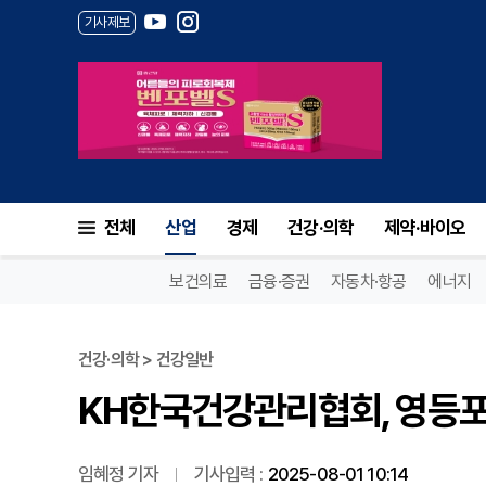
기사제보
KH한국건강관리협회, 영등포 
전체
산업
경제
건강·의학
제약·바이오
보건의료
금융·증권
자동차·항공
에너지
건강·의학 > 건강일반
KH한국건강관리협회, 영등포
임혜정 기자
기사입력 :
2025-08-01 10:14