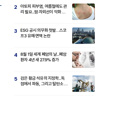
아토피 피부염, 여름철에도 관
2
리 필요...땀·자외선이 악화 요
인
ESG 공시 의무화 첫발…스코
3
프3 유예·면책 논란
8월 1일 세계 폐암의 날...폐암
4
환자 4년 새 27.9% 증가
검은 황금 석유의 지정학...독
5
점에서 파동, 그리고 탈탄소 패
권까지