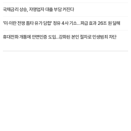
국채금리 상승, 자영업자 대출 부담 커진다
'미·이란 전쟁 틈타 유가 담합' 정유 4사 기소…파급 효과 26조 원 달해
휴대전화 개통에 안면인증 도입...강화된 본인 절차로 민생범죄 차단