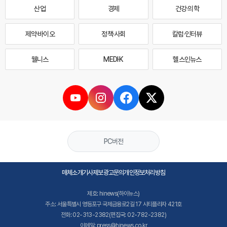
산업
경제
건강·의학
제약·바이오
정책·사회
칼럼·인터뷰
웰니스
MEDI·K
헬스인뉴스
PC버전
매체소개
기사제보
광고문의
개인정보처리방침
제호: hinews(하이뉴스)
주소: 서울특별시 영등포구 국제금융로2길 17 시티플라자 421호
전화: 02-313-2382(편집국: 02-782-2382)
이메일: press@hinews.co.kr