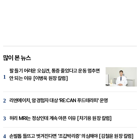
많이 본 뉴스
팔 들기 어려운 오십견, 통증 줄었다고 운동 멈추면
1
안 되는 이유 [이병욱 원장 칼럼]
2
리엔에이치, 암경험자 대상 ‘RE:CAN 푸드테라피’ 운영
3
허리 MRI는 정상인데 계속 아픈 이유 [차기용 원장 칼럼]
4
손발톱 들뜨고 벗겨진다면 '조갑박리증' 의심해야 [김철윤 원장 칼럼]