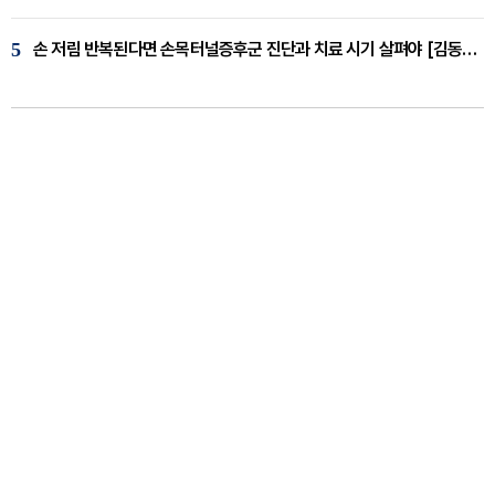
5
손 저림 반복된다면 손목터널증후군 진단과 치료 시기 살펴야 [김동현 원장 칼럼]