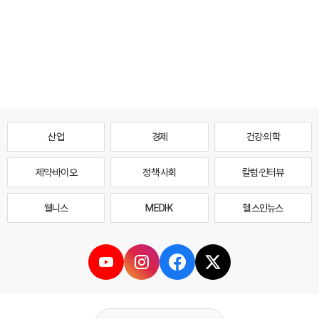
산업
경제
건강·의학
제약·바이오
정책·사회
칼럼·인터뷰
웰니스
MEDI·K
헬스인뉴스