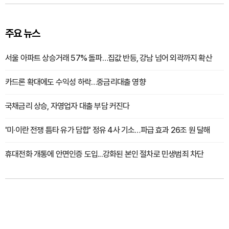
주요 뉴스
서울 아파트 상승거래 57% 돌파…집값 반등, 강남 넘어 외곽까지 확산
카드론 확대에도 수익성 하락…중금리대출 영향
국채금리 상승, 자영업자 대출 부담 커진다
'미·이란 전쟁 틈타 유가 담합' 정유 4사 기소…파급 효과 26조 원 달해
휴대전화 개통에 안면인증 도입...강화된 본인 절차로 민생범죄 차단