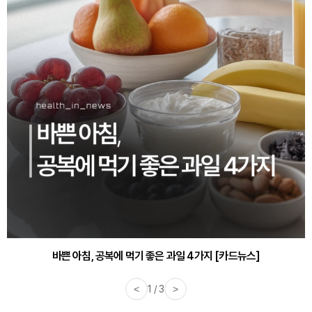
바쁜 아침, 공복에 먹기 좋은 과일 4가지 [카드뉴스]
<
1 / 3
>