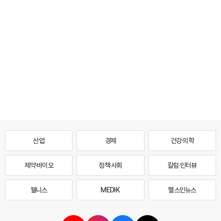
산업
경제
건강·의학
제약·바이오
정책·사회
칼럼·인터뷰
웰니스
MEDI·K
헬스인뉴스