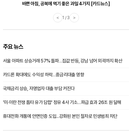
바쁜 아침, 공복에 먹기 좋은 과일 4가지 [카드뉴스]
<
1 / 3
>
주요 뉴스
서울 아파트 상승거래 57% 돌파…집값 반등, 강남 넘어 외곽까지 확산
카드론 확대에도 수익성 하락…중금리대출 영향
국채금리 상승, 자영업자 대출 부담 커진다
'미·이란 전쟁 틈타 유가 담합' 정유 4사 기소…파급 효과 26조 원 달해
휴대전화 개통에 안면인증 도입...강화된 본인 절차로 민생범죄 차단