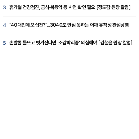
3
휴가철 건강검진, 금식·복용약 등 사전 확인 필요 [정도감 원장 칼럼]
4
"40대인데 오십견?"...3040도 안심 못하는 어깨 유착성 관절낭염
5
손발톱 들뜨고 벗겨진다면 '조갑박리증' 의심해야 [김철윤 원장 칼럼]