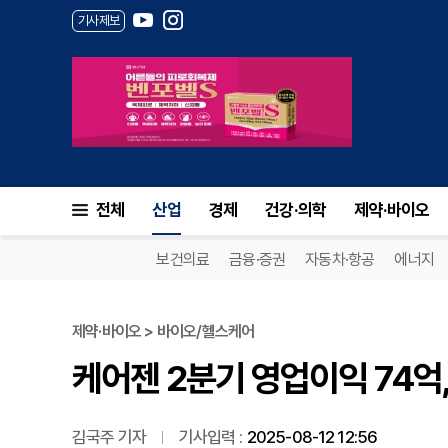
기사제보
케어젠 2분기 영업이익 74억,
전체
산업
경제
건강·의학
제약·바이오
보건의료
금융·증권
자동차·항공
에너지
제약·바이오 > 바이오/헬스케어
케어젠 2분기 영업이익 74억
김국주 기자
기사입력 :
2025-08-12 12:56