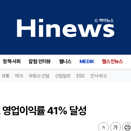
 영업이익률 41% 달성
정책·사회
칼럼·인터뷰
웰니스
MEDIK
헬스인뉴스
유통
테크
부동산·건설
산업일반
ESG
인사·부고
, 영업이익률 41% 달성