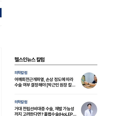
헬스인뉴스 칼럼
의학칼럼
어깨회전근개파열, 손상 정도에 따라
수술 여부 결정해야 [박근민 원장 칼
럼]
의학칼럼
거대 전립선비대증 수술, 재발 가능성
까지 고려한다면? 홀렙수술(HoLEP)