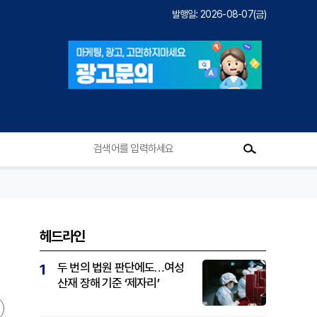
발행일: 2026-08-07(금)
헤드라인
두 번의 법원 판단에도…여성
1
산재 장해 기준 ‘제자리’