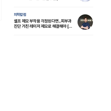
의 원리와 선택 기준 [길건 원장 칼럼]
의학칼럼
셀프 제모 부작용 걱정된다면...피부과
진단 거친 레이저 제모로 해결해야 [변
준석 원장 칼럼]