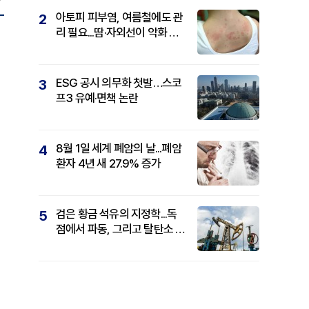
아토피 피부염, 여름철에도 관
2
리 필요...땀·자외선이 악화 요
인
ESG 공시 의무화 첫발…스코
3
프3 유예·면책 논란
8월 1일 세계 폐암의 날...폐암
4
환자 4년 새 27.9% 증가
검은 황금 석유의 지정학...독
5
점에서 파동, 그리고 탈탄소 패
권까지