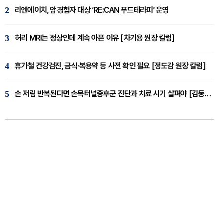
2
리엔에이치, 암경험자 대상 ‘RE:CAN 푸드테라피’ 운영
3
허리 MRI는 정상인데 계속 아픈 이유 [차기용 원장 칼럼]
4
휴가철 건강검진, 금식·복용약 등 사전 확인 필요 [정도감 원장 칼럼]
5
손 저림 반복된다면 손목터널증후군 진단과 치료 시기 살펴야 [김동현 원장 칼럼]