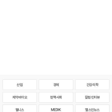
산업
경제
건강·의학
제약·바이오
정책·사회
칼럼·인터뷰
웰니스
MEDI·K
헬스인뉴스