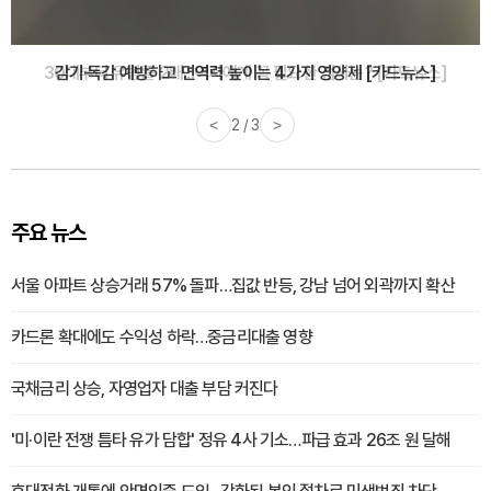
감기·독감 예방하고 면역력 높이는 4가지 영양제 [카드뉴스]
<
3 / 3
>
주요 뉴스
서울 아파트 상승거래 57% 돌파…집값 반등, 강남 넘어 외곽까지 확산
카드론 확대에도 수익성 하락…중금리대출 영향
국채금리 상승, 자영업자 대출 부담 커진다
'미·이란 전쟁 틈타 유가 담합' 정유 4사 기소…파급 효과 26조 원 달해