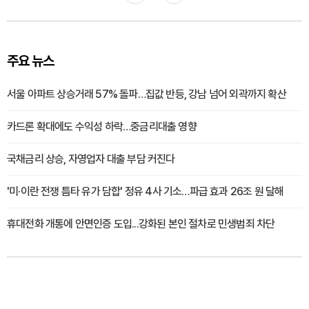
주요 뉴스
서울 아파트 상승거래 57% 돌파…집값 반등, 강남 넘어 외곽까지 확산
카드론 확대에도 수익성 하락…중금리대출 영향
국채금리 상승, 자영업자 대출 부담 커진다
'미·이란 전쟁 틈타 유가 담합' 정유 4사 기소…파급 효과 26조 원 달해
휴대전화 개통에 안면인증 도입...강화된 본인 절차로 민생범죄 차단