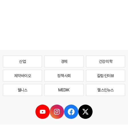
산업
경제
건강·의학
제약·바이오
정책·사회
칼럼·인터뷰
웰니스
MEDI·K
헬스인뉴스