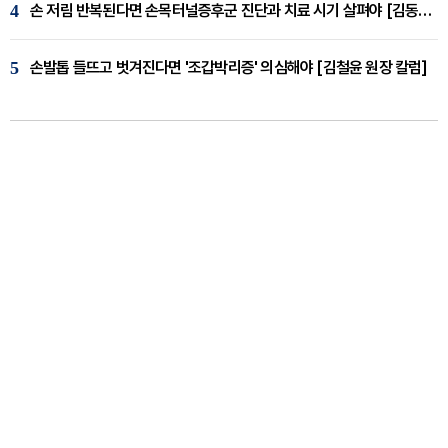
4
손 저림 반복된다면 손목터널증후군 진단과 치료 시기 살펴야 [김동현 원장 칼럼]
5
손발톱 들뜨고 벗겨진다면 '조갑박리증' 의심해야 [김철윤 원장 칼럼]