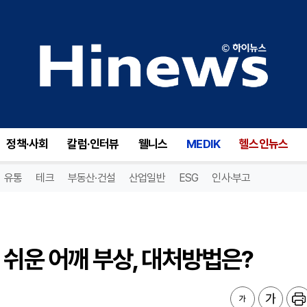
쉬운 어깨 부상, 대처방법은?
정책·사회
칼럼·인터뷰
웰니스
MEDIK
헬스인뉴스
유통
테크
부동산·건설
산업일반
ESG
인사·부고
 쉬운 어깨 부상, 대처방법은?