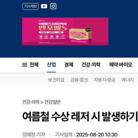
기사제보
여름철 수상 레저 시 발생하기 
전체
산업
경제
건강·의학
제약·바이오
보건의료
금융·증권
자동차·항공
에너지
건강·의학 > 건강일반
여름철 수상 레저 시 발생하기
임혜정 기자
기사입력 :
2025-08-20 10:30