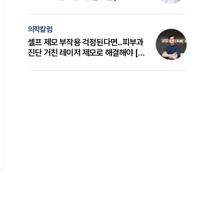
의 원리와 선택 기준 [길건 원장 칼럼]
의학칼럼
셀프 제모 부작용 걱정된다면...피부과
진단 거친 레이저 제모로 해결해야 [변
준석 원장 칼럼]