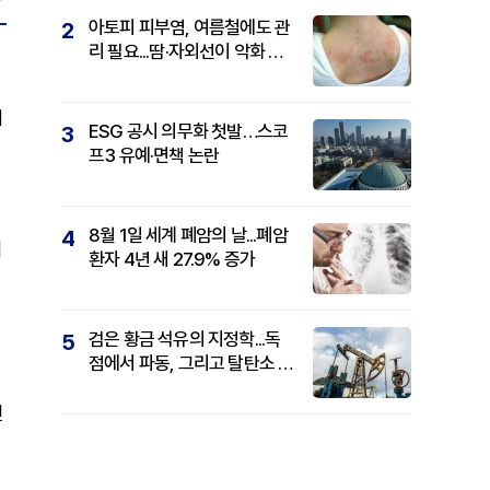
아토피 피부염, 여름철에도 관
2
리 필요...땀·자외선이 악화 요
인
기
ESG 공시 의무화 첫발…스코
3
프3 유예·면책 논란
8월 1일 세계 폐암의 날...폐암
4
에
환자 4년 새 27.9% 증가
검은 황금 석유의 지정학...독
5
점에서 파동, 그리고 탈탄소 패
권까지
면