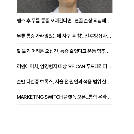
헬스 후 무릎 통증 오래간다면...연골 손상 의심해야 [김상범 원장 칼럼]
무릎 통증 가라앉았는데 자꾸 '휘청'...전·후방십자인대 파열 확인해야 [곽우경 원장 칼럼]
팔 들기 어려운 오십견, 통증 줄었다고 운동 멈추면 안 되는 이유 [이병욱 원장 칼럼]
리엔에이치, 암경험자 대상 ‘RE:CAN 푸드테라피’ 운영
손발 다한증 보톡스, 시술 전 원인과 적용 범위 살펴야 [강윤일 원장 칼럼]
MARKETING SWITCH 플랫폼 오픈...통합 온라인 마케팅 서비스 확대