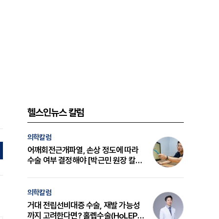
헬스인뉴스 칼럼
의학칼럼
어깨회전근개파열, 손상 정도에 따라
수술 여부 결정해야 [박근민 원장 칼
럼]
의학칼럼
거대 전립선비대증 수술, 재발 가능성
까지 고려한다면? 홀렙수술(HoLEP)