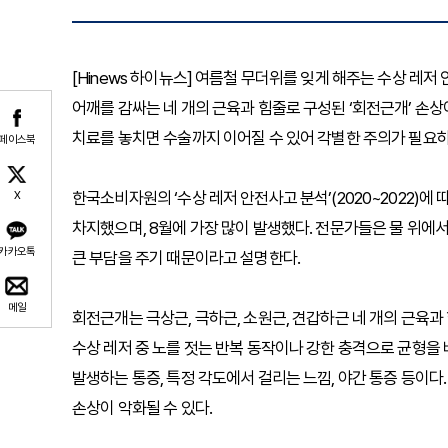
[Hinews 하이뉴스] 여름철 무더위를 잊게 해주는 수상 레
어깨를 감싸는 네 개의 근육과 힘줄로 구성된 ‘회전근개’ 손
치료를 놓치면 수술까지 이어질 수 있어 각별한 주의가 필요하
페이스북
한국소비자원의 ‘수상 레저 안전사고 분석’(2020~2022)에
X
차지했으며, 8월에 가장 많이 발생했다. 전문가들은 물 위에서
카카오톡
큰 부담을 주기 때문이라고 설명한다.
메일
회전근개는 극상근, 극하근, 소원근, 견갑하근 네 개의 근육과
수상 레저 중 노를 젓는 반복 동작이나 강한 충격으로 균형을 
발생하는 통증, 특정 각도에서 걸리는 느낌, 야간 통증 등이
손상이 악화될 수 있다.