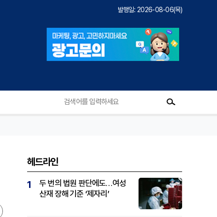
발행일: 2026-08-06(목)
헤드라인
두 번의 법원 판단에도…여성
1
산재 장해 기준 ‘제자리’