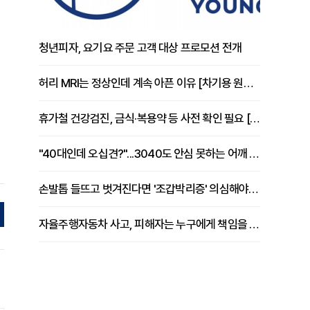
청년피자, 요기요 주문 고객 대상 프로모션 전개
허리 MRI는 정상인데 계속 아픈 이유 [차기용 원장 칼럼]
휴가철 건강검진, 금식·복용약 등 사전 확인 필요 [정도감 원장 칼럼]
"40대인데 오십견?"...3040도 안심 못하는 어깨 유착성 관절낭염
손발톱 들뜨고 벗겨진다면 '조갑박리증' 의심해야 [김철윤 원장 칼럼]
자율주행자동차 사고, 피해자는 누구에게 책임을 물을 수 있을까