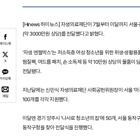
[Hinews 하이뉴스] 자생의료재단이 7월부터 이달까지 서울·
(약 3000만원 상당)를 전달했다고 밝혔다.
페이스북
‘자생 엔젤박스’는 저소득층 여성 청소년을 위한 위생·생활용품
찜질팩, 여드름 패치, 손 소독제 등 약 10만원 상당의 물품이
X
전달됐다.
카카오톡
지난달에는 신민식 자생의료재단 사회공헌위원장이 서울 ‘마
메일
100개를 각각 지원했다.
이달엔 경기 양주시 ‘나사로 청소년의 집’에 50개, 서울 동
동작구청을 찾아 전달식을 진행했다.