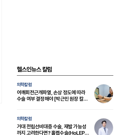
헬스인뉴스 칼럼
의학칼럼
어깨회전근개파열, 손상 정도에 따라
수술 여부 결정해야 [박근민 원장 칼
럼]
의학칼럼
거대 전립선비대증 수술, 재발 가능성
까지 고려한다면? 홀렙수술(HoLEP)