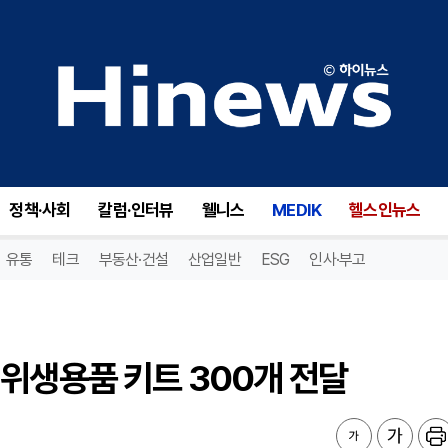
위생용품 키트 300개 전달
정책·사회
칼럼·인터뷰
웰니스
MEDIK
헬스인뉴스
유통
테크
부동산·건설
산업일반
ESG
인사·부고
위생용품 키트 300개 전달