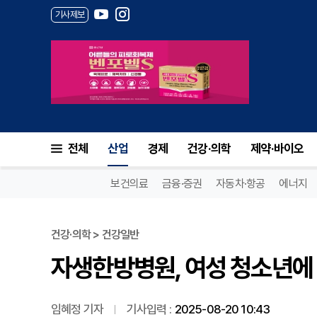
기사제보
자생한방병원, 여성 청소년에 
전체
산업
경제
건강·의학
제약·바이오
보건의료
금융·증권
자동차·항공
에너지
건강·의학 > 건강일반
자생한방병원, 여성 청소년에 
임혜정 기자
기사입력 :
2025-08-20 10:43