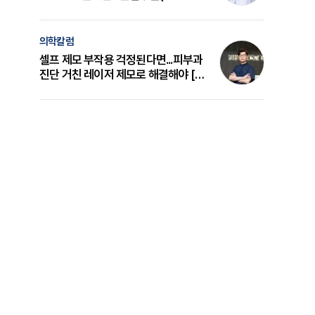
의 원리와 선택 기준 [길건 원장 칼럼]
의학칼럼
셀프 제모 부작용 걱정된다면...피부과
진단 거친 레이저 제모로 해결해야 [변
준석 원장 칼럼]