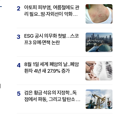
아토피 피부염, 여름철에도 관
2
리 필요...땀·자외선이 악화 요
인
ESG 공시 의무화 첫발…스코
3
프3 유예·면책 논란
8월 1일 세계 폐암의 날...폐암
4
환자 4년 새 27.9% 증가
에
검은 황금 석유의 지정학...독
5
점에서 파동, 그리고 탈탄소 패
권까지