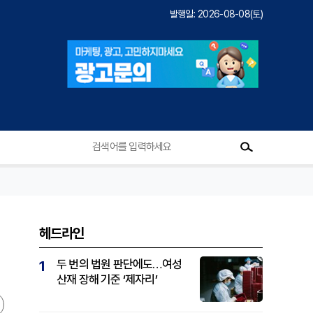
발행일: 2026-08-08(토)
헤드라인
두 번의 법원 판단에도…여성
1
산재 장해 기준 ‘제자리’