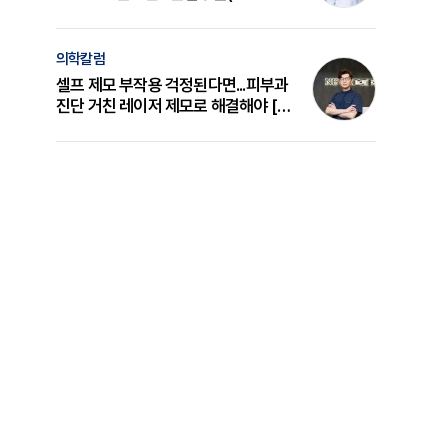
의 원리와 선택 기준 [길건 원장 칼럼]
의학칼럼
셀프 제모 부작용 걱정된다면...피부과
진단 거친 레이저 제모로 해결해야 [변
준석 원장 칼럼]