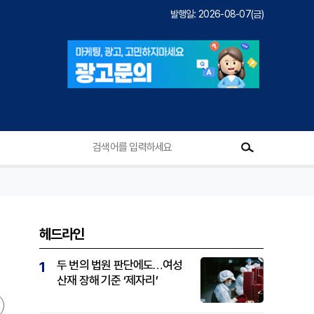
발행일: 2026-08-07(금)
헤드라인
두 번의 법원 판단에도…여성
1
산재 장해 기준 ‘제자리’