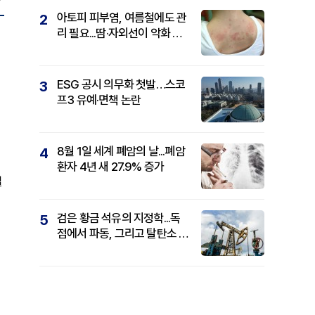
아토피 피부염, 여름철에도 관
2
리 필요...땀·자외선이 악화 요
인
ESG 공시 의무화 첫발…스코
3
프3 유예·면책 논란
8월 1일 세계 폐암의 날...폐암
4
환자 4년 새 27.9% 증가
실
검은 황금 석유의 지정학...독
5
점에서 파동, 그리고 탈탄소 패
권까지