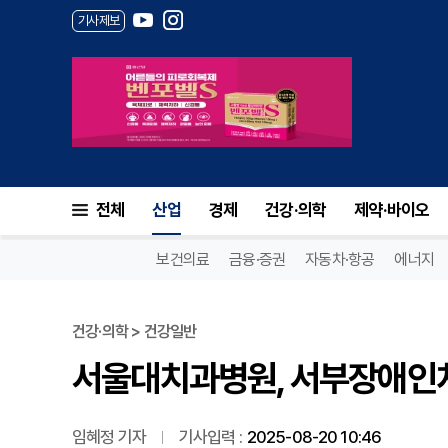
기사제보
서울대치과병원, 서부장애인치
전체
산업
경제
건강·의학
제약·바이오
보건의료
금융·증권
자동차·항공
에너지
건강·의학 > 건강일반
서울대치과병원, 서부장애인
임혜정 기자
기사입력 :
2025-08-20 10:46