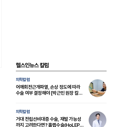
헬스인뉴스 칼럼
의학칼럼
어깨회전근개파열, 손상 정도에 따라
수술 여부 결정해야 [박근민 원장 칼
럼]
의학칼럼
거대 전립선비대증 수술, 재발 가능성
까지 고려한다면? 홀렙수술(HoLEP)