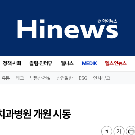
과병원 개원 시동
정책·사회
칼럼·인터뷰
웰니스
MEDIK
헬스인뉴스
유통
테크
부동산·건설
산업일반
ESG
인사·부고
치과병원 개원 시동