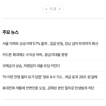
<
1 / 3
>
주요 뉴스
서울 아파트 상승거래 57% 돌파…집값 반등, 강남 넘어 외곽까지 확산
카드론 확대에도 수익성 하락…중금리대출 영향
국채금리 상승, 자영업자 대출 부담 커진다
'미·이란 전쟁 틈타 유가 담합' 정유 4사 기소…파급 효과 26조 원 달해
휴대전화 개통에 안면인증 도입...강화된 본인 절차로 민생범죄 차단