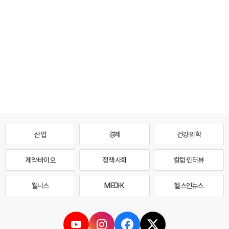
산업
경제
건강·의학
제약·바이오
정책·사회
칼럼·인터뷰
웰니스
MEDI·K
헬스인뉴스