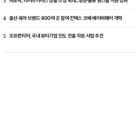
3
바로픽, 라이브커머스 상품 소싱 확대...방송·물류 원스톱 지원 강화
4
출산·육아 브랜드 400여 곳 참여 킨텍스 코베 베이비페어 개막
5
조프런티어, 국내 뷰티기업 인도 진출 지원 사업 추진