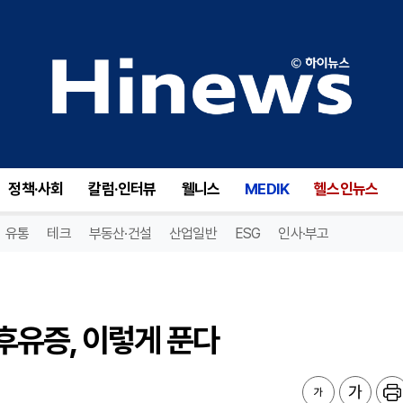
 후유증, 이렇게 푼다
정책·사회
칼럼·인터뷰
웰니스
MEDIK
헬스인뉴스
유통
테크
부동산·건설
산업일반
ESG
인사·부고
 후유증, 이렇게 푼다