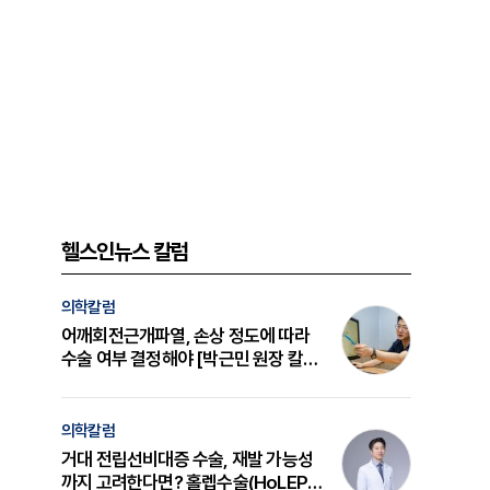
헬스인뉴스 칼럼
의학칼럼
어깨회전근개파열, 손상 정도에 따라
수술 여부 결정해야 [박근민 원장 칼
럼]
의학칼럼
거대 전립선비대증 수술, 재발 가능성
까지 고려한다면? 홀렙수술(HoLEP)