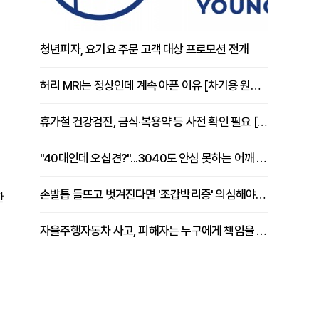
청년피자, 요기요 주문 고객 대상 프로모션 전개
허리 MRI는 정상인데 계속 아픈 이유 [차기용 원장 칼럼]
휴가철 건강검진, 금식·복용약 등 사전 확인 필요 [정도감 원장 칼럼]
"40대인데 오십견?"...3040도 안심 못하는 어깨 유착성 관절낭염
손발톱 들뜨고 벗겨진다면 '조갑박리증' 의심해야 [김철윤 원장 칼럼]
한
자율주행자동차 사고, 피해자는 누구에게 책임을 물을 수 있을까