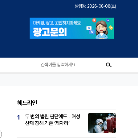
발행일: 2026-08-08(토)
헤드라인
두 번의 법원 판단에도…여성
1
산재 장해 기준 ‘제자리’