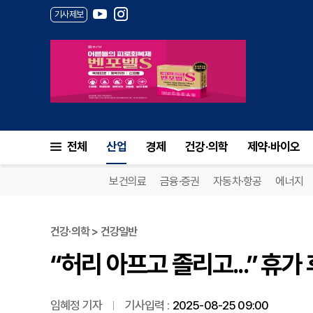
기사제보
“허리 아프고 졸리고...” 휴가
전체
산업
경제
건강·의학
제약·바이오
보건의료
금융·증권
자동차·항공
에너지
건강·의학 > 건강일반
“허리 아프고 졸리고...” 휴가
임혜정 기자
기사입력 :
2025-08-25 09:00