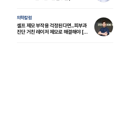
의 원리와 선택 기준 [길건 원장 칼럼]
의학칼럼
셀프 제모 부작용 걱정된다면...피부과
진단 거친 레이저 제모로 해결해야 [변
준석 원장 칼럼]