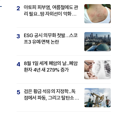
아토피 피부염, 여름철에도 관
2
리 필요...땀·자외선이 악화 요
인
ESG 공시 의무화 첫발…스코
3
프3 유예·면책 논란
8월 1일 세계 폐암의 날...폐암
4
환자 4년 새 27.9% 증가
검은 황금 석유의 지정학...독
5
점에서 파동, 그리고 탈탄소 패
권까지