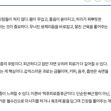
 사람들이 적지 않다. 몸이 무겁고, 졸음이 쏟아지고, 허리가 찌뿌듯한
복하는 것이 중요하다. 무너진 생체리듬을 바로잡고, 뭉친 근육을 풀어주는
의 주범이다. 피곤하다고 잠만 자면 오히려 피로가 더 깊어질 수 있다.
 게 핵심이다. 갑작스러운 과로는 금물이며, 커피, 음주, 흡연은 숙면을
증이 느껴질 수 있다. 이른바 '척추피로증후군'이다. 단순한 뻐근함이 아닌,
뜨거운 물수건으로 마사지를 하거나 욕조에 몸을 담그며 긴장을 풀어주는 게