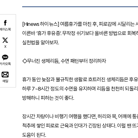
[Hinews 하이뉴스] 여름휴가를 마친 후, 피로감에 시달리는
페이스북
이른바 ‘휴가 후유증’. 무작정 쉬기보다 올바른 방법으로 회
실천법을 알아보자.
X
◇무너진 생체리듬, 수면 패턴부터 정리하자
카카오톡
휴가 동안 늦잠과 불규칙한 생활로 흐트러진 생체리듬은 후유증
메일
하루 7~8시간 정도의 수면을 유지하며 리듬을 천천히 되돌리는
방해하니 피하는 것이 좋다.
장시간 차량이나 비행기 여행을 했다면, 허리와 목, 어깨에 통
척추에 쌓인 피로로 근육과 인대가 긴장된 상태다. 이럴 땐 
도움이 된다.