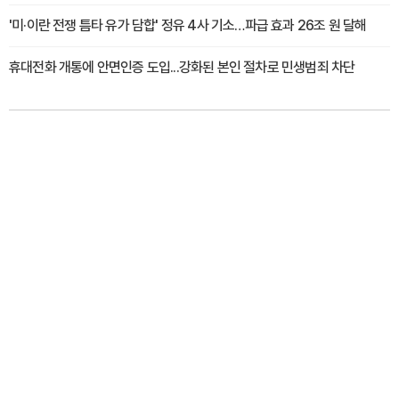
'미·이란 전쟁 틈타 유가 담합' 정유 4사 기소…파급 효과 26조 원 달해
휴대전화 개통에 안면인증 도입...강화된 본인 절차로 민생범죄 차단