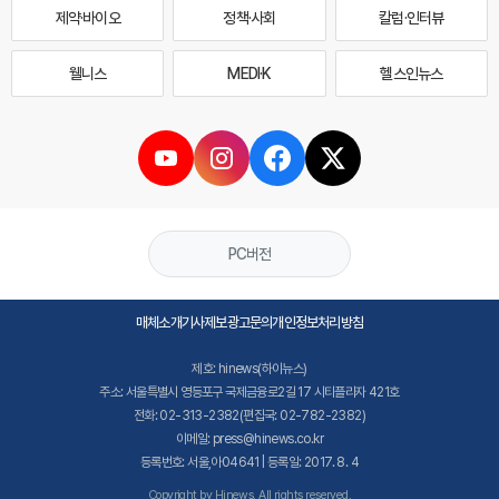
제약·바이오
정책·사회
칼럼·인터뷰
웰니스
MEDI·K
헬스인뉴스
PC버전
매체소개
기사제보
광고문의
개인정보처리방침
제호: hinews(하이뉴스)
주소: 서울특별시 영등포구 국제금융로2길 17 시티플라자 421호
전화: 02-313-2382(편집국: 02-782-2382)
이메일: press@hinews.co.kr
등록번호: 서울,아04641 | 등록일: 2017. 8. 4
Copyright by Hinews. All rights reserved.