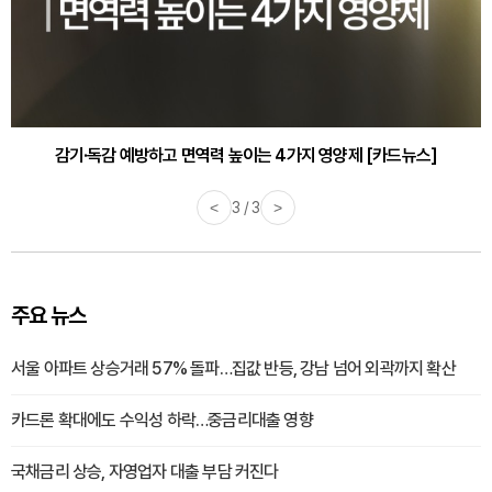
감기·독감 예방하고 면역력 높이는 4가지 영양제 [카드뉴스]
<
3 / 3
>
주요 뉴스
서울 아파트 상승거래 57% 돌파…집값 반등, 강남 넘어 외곽까지 확산
카드론 확대에도 수익성 하락…중금리대출 영향
국채금리 상승, 자영업자 대출 부담 커진다