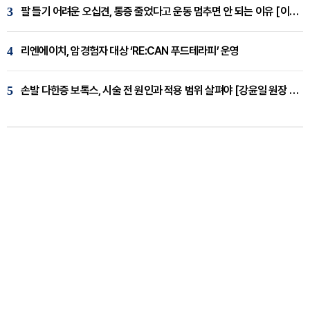
3
팔 들기 어려운 오십견, 통증 줄었다고 운동 멈추면 안 되는 이유 [이병욱 원장 칼럼]
4
리엔에이치, 암경험자 대상 ‘RE:CAN 푸드테라피’ 운영
5
손발 다한증 보톡스, 시술 전 원인과 적용 범위 살펴야 [강윤일 원장 칼럼]