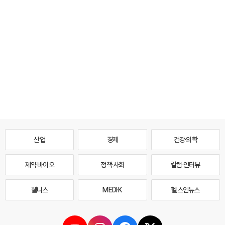
산업
경제
건강·의학
제약·바이오
정책·사회
칼럼·인터뷰
웰니스
MEDI·K
헬스인뉴스