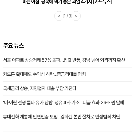
바쁜 아침, 공복에 먹기 좋은 과일 4가지 [카드뉴스]
<
1 / 3
>
주요 뉴스
서울 아파트 상승거래 57% 돌파…집값 반등, 강남 넘어 외곽까지 확산
카드론 확대에도 수익성 하락…중금리대출 영향
국채금리 상승, 자영업자 대출 부담 커진다
'미·이란 전쟁 틈타 유가 담합' 정유 4사 기소…파급 효과 26조 원 달해
휴대전화 개통에 안면인증 도입...강화된 본인 절차로 민생범죄 차단