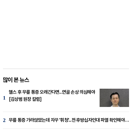
많이 본 뉴스
헬스 후 무릎 통증 오래간다면...연골 손상 의심해야
1
[김상범 원장 칼럼]
2
무릎 통증 가라앉았는데 자꾸 '휘청'...전·후방십자인대 파열 확인해야 [곽우경 원장 칼럼]