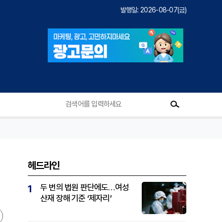
발행일: 2026-08-07(금)
헤드라인
두 번의 법원 판단에도…여성
1
산재 장해 기준 ‘제자리’