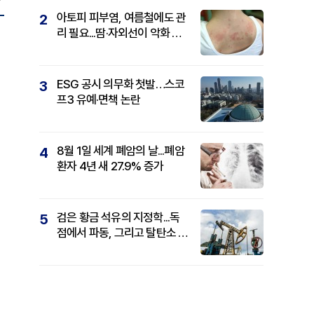
아토피 피부염, 여름철에도 관
2
리 필요...땀·자외선이 악화 요
인
ESG 공시 의무화 첫발…스코
3
프3 유예·면책 논란
8월 1일 세계 폐암의 날...폐암
4
환자 4년 새 27.9% 증가
검은 황금 석유의 지정학...독
5
점에서 파동, 그리고 탈탄소 패
권까지