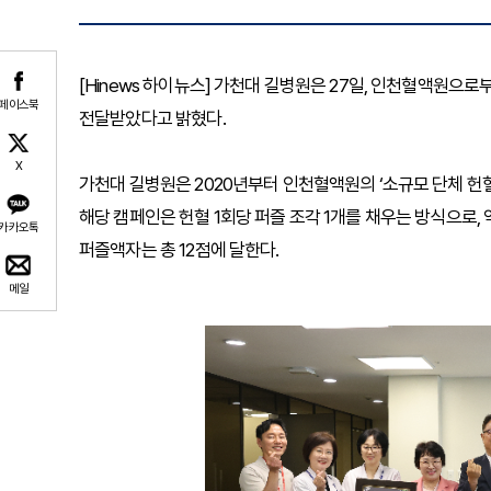
[Hinews 하이뉴스] 가천대 길병원은 27일, 인천혈액원으
페이스북
전달받았다고 밝혔다.
X
가천대 길병원은 2020년부터 인천혈액원의 ‘소규모 단체 헌혈
해당 캠페인은 헌혈 1회당 퍼즐 조각 1개를 채우는 방식으로, 
카카오톡
퍼즐액자는 총 12점에 달한다.
메일