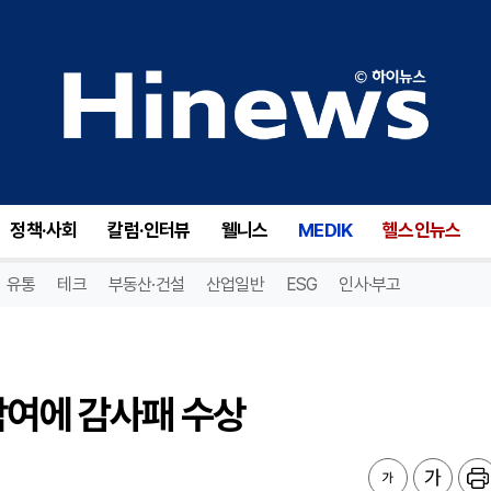
여에 감사패 수상
정책·사회
칼럼·인터뷰
웰니스
MEDIK
헬스인뉴스
유통
테크
부동산·건설
산업일반
ESG
인사·부고
참여에 감사패 수상