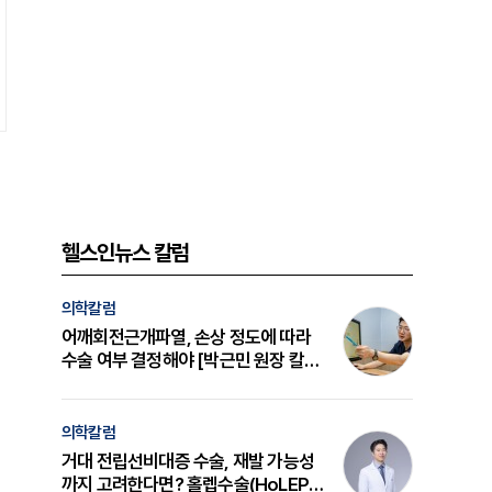
헬스인뉴스 칼럼
의학칼럼
어깨회전근개파열, 손상 정도에 따라
수술 여부 결정해야 [박근민 원장 칼
럼]
의학칼럼
거대 전립선비대증 수술, 재발 가능성
까지 고려한다면? 홀렙수술(HoLEP)