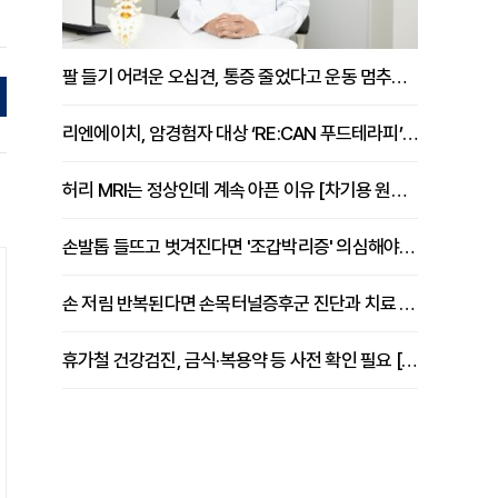
팔 들기 어려운 오십견, 통증 줄었다고 운동 멈추면 안 되는 이유 [이병욱 원장 칼럼]
리엔에이치, 암경험자 대상 ‘RE:CAN 푸드테라피’ 운영
허리 MRI는 정상인데 계속 아픈 이유 [차기용 원장 칼럼]
손발톱 들뜨고 벗겨진다면 '조갑박리증' 의심해야 [김철윤 원장 칼럼]
손 저림 반복된다면 손목터널증후군 진단과 치료 시기 살펴야 [김동현 원장 칼럼]
휴가철 건강검진, 금식·복용약 등 사전 확인 필요 [정도감 원장 칼럼]