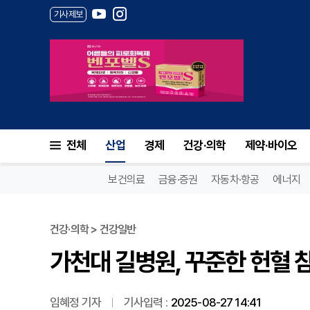
기사제보
가천대 길병원, 꾸준한 헌혈 참
전체
산업
경제
건강·의학
제약·바이오
보건의료
금융·증권
자동차·항공
에너지
건강·의학 > 건강일반
가천대 길병원, 꾸준한 헌혈 
임혜정 기자
기사입력 :
2025-08-27 14:41