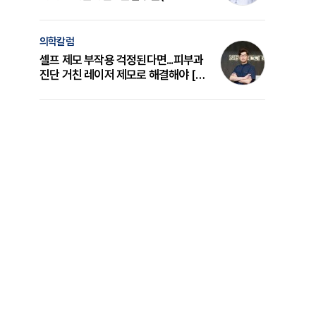
의 원리와 선택 기준 [길건 원장 칼럼]
의학칼럼
셀프 제모 부작용 걱정된다면...피부과
진단 거친 레이저 제모로 해결해야 [변
준석 원장 칼럼]