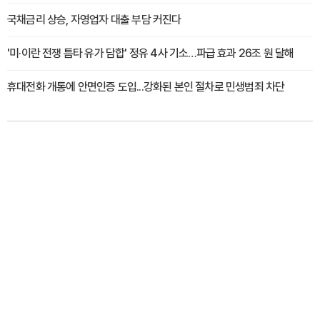
국채금리 상승, 자영업자 대출 부담 커진다
'미·이란 전쟁 틈타 유가 담합' 정유 4사 기소…파급 효과 26조 원 달해
휴대전화 개통에 안면인증 도입...강화된 본인 절차로 민생범죄 차단