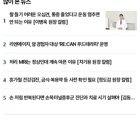
많이 본 뉴스
팔 들기 어려운 오십견, 통증 줄었다고 운동 멈추면
1
안 되는 이유 [이병욱 원장 칼럼]
2
리엔에이치, 암경험자 대상 ‘RE:CAN 푸드테라피’ 운영
3
허리 MRI는 정상인데 계속 아픈 이유 [차기용 원장 칼럼]
4
휴가철 건강검진, 금식·복용약 등 사전 확인 필요 [정도감 원장 칼럼]
5
손 저림 반복된다면 손목터널증후군 진단과 치료 시기 살펴야 [김동현 원장 칼럼]