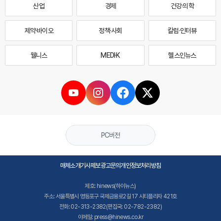
산업
경제
건강·의학
제약·바이오
정책·사회
칼럼·인터뷰
웰니스
MEDI·K
헬스인뉴스
PC버전
매체소개
기사제보
광고문의
개인정보처리방침
제호: hinews(하이뉴스)
주소: 서울특별시 영등포구 국제금융로2길 17 시티플라자 421호
전화: 02-313-2382(편집국: 02-782-2382)
이메일: press@hinews.co.kr