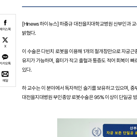
[Hinews 하이뉴스] 하중규 대전을지대학교병원 산부인과 교
페이스북
밝혔다.
X
이 수술은 다빈치 로봇을 이용해 1개의 절개창만으로 자궁근
유지가 가능하며, 흉터가 작고 출혈과 통증도 적어 회복이 빠
카카오톡
있다.
메일
하 교수는 이 분야에서 독자적인 술기를 보유하고 있으며, 중
대전을지대병원 부인종양 로봇수술은 95% 이상이 단일공 방