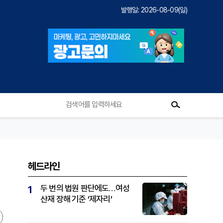
발행일: 2026-08-09(일)
헤드라인
두 번의 법원 판단에도…여성
1
산재 장해 기준 ‘제자리’