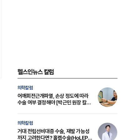
헬스인뉴스 칼럼
의학칼럼
어깨회전근개파열, 손상 정도에 따라
수술 여부 결정해야 [박근민 원장 칼
럼]
의학칼럼
거대 전립선비대증 수술, 재발 가능성
까지 고려한다면? 홀렙수술(HoLEP)