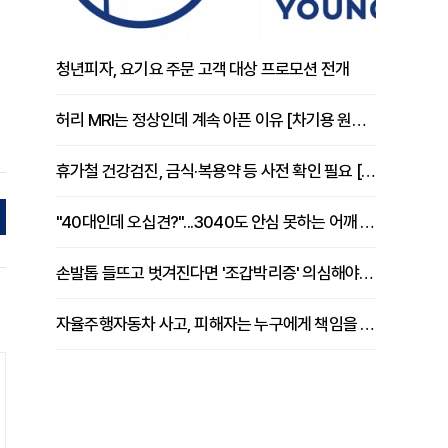
청년피자, 요기요 주문 고객 대상 프로모션 전개
허리 MRI는 정상인데 계속 아픈 이유 [차기용 원장 칼럼]
휴가철 건강검진, 금식·복용약 등 사전 확인 필요 [정도감 원장 칼럼]
"40대인데 오십견?"...3040도 안심 못하는 어깨 유착성 관절낭염
손발톱 들뜨고 벗겨진다면 '조갑박리증' 의심해야 [김철윤 원장 칼럼]
자율주행자동차 사고, 피해자는 누구에게 책임을 물을 수 있을까