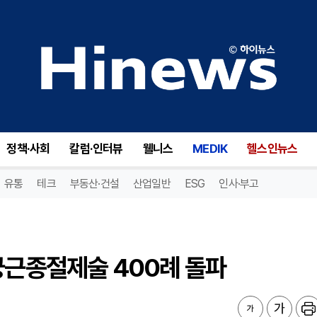
궁근종절제술 400례 돌파
정책·사회
칼럼·인터뷰
웰니스
MEDIK
헬스인뉴스
유통
테크
부동산·건설
산업일반
ESG
인사·부고
궁근종절제술 400례 돌파