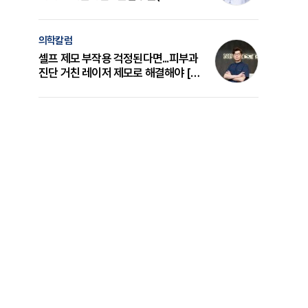
의 원리와 선택 기준 [길건 원장 칼럼]
의학칼럼
셀프 제모 부작용 걱정된다면...피부과
진단 거친 레이저 제모로 해결해야 [변
준석 원장 칼럼]