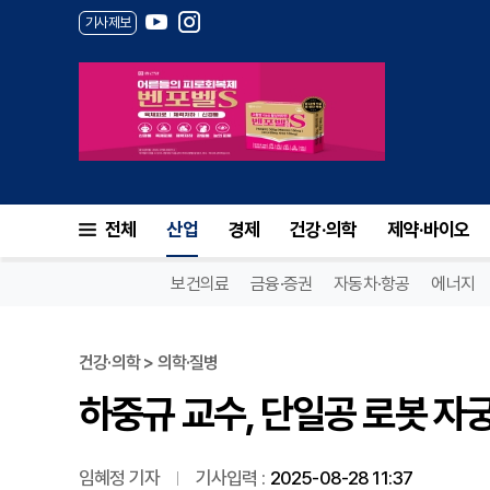
기사제보
하중규 교수, 단일공 로봇 자
전체
산업
경제
건강·의학
제약·바이오
보건의료
금융·증권
자동차·항공
에너지
건강·의학 > 의학·질병
하중규 교수, 단일공 로봇 자
임혜정 기자
기사입력 :
2025-08-28 11:37