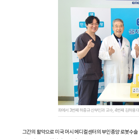
좌에서 3번째 하중규 산부인과 교수, 4번째 김하용
그간의 활약으로 미국 머시 메디컬센터의 부인종양 로봇수술 권위