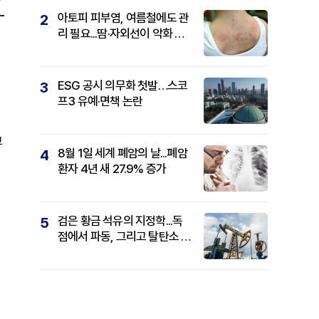
아토피 피부염, 여름철에도 관
2
리 필요...땀·자외선이 악화 요
인
ESG 공시 의무화 첫발…스코
3
프3 유예·면책 논란
고
8월 1일 세계 폐암의 날...폐암
4
환자 4년 새 27.9% 증가
검은 황금 석유의 지정학...독
5
점에서 파동, 그리고 탈탄소 패
권까지