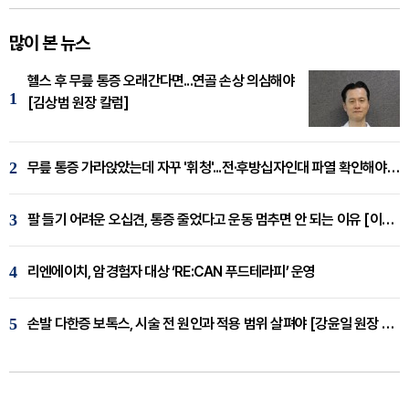
많이 본 뉴스
헬스 후 무릎 통증 오래간다면...연골 손상 의심해야
1
[김상범 원장 칼럼]
2
무릎 통증 가라앉았는데 자꾸 '휘청'...전·후방십자인대 파열 확인해야 [곽우경 원장 칼럼]
3
팔 들기 어려운 오십견, 통증 줄었다고 운동 멈추면 안 되는 이유 [이병욱 원장 칼럼]
4
리엔에이치, 암경험자 대상 ‘RE:CAN 푸드테라피’ 운영
5
손발 다한증 보톡스, 시술 전 원인과 적용 범위 살펴야 [강윤일 원장 칼럼]