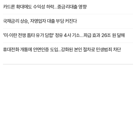
카드론 확대에도 수익성 하락…중금리대출 영향
국채금리 상승, 자영업자 대출 부담 커진다
'미·이란 전쟁 틈타 유가 담합' 정유 4사 기소…파급 효과 26조 원 달해
휴대전화 개통에 안면인증 도입...강화된 본인 절차로 민생범죄 차단