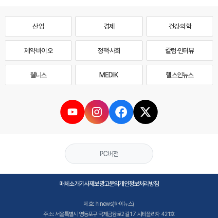
산업
경제
건강·의학
제약·바이오
정책·사회
칼럼·인터뷰
웰니스
MEDI·K
헬스인뉴스
PC버전
매체소개
기사제보
광고문의
개인정보처리방침
제호: hinews(하이뉴스)
주소: 서울특별시 영등포구 국제금융로2길 17 시티플라자 421호