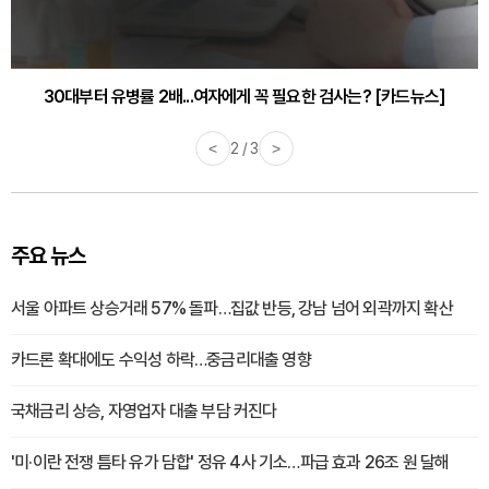
30대부터 유병률 2배...여자에게 꼭 필요한 검사는? [카드뉴스]
감기·독감 예방하고 면역력 높이는 4가지 영양제 [카드뉴스]
<
2 / 3
>
주요 뉴스
서울 아파트 상승거래 57% 돌파…집값 반등, 강남 넘어 외곽까지 확산
카드론 확대에도 수익성 하락…중금리대출 영향
국채금리 상승, 자영업자 대출 부담 커진다
'미·이란 전쟁 틈타 유가 담합' 정유 4사 기소…파급 효과 26조 원 달해