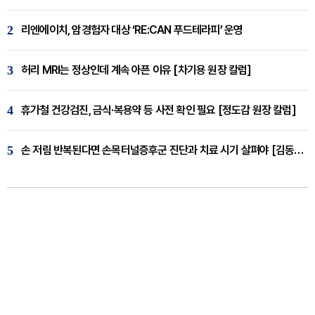
2
리엔에이치, 암경험자 대상 ‘RE:CAN 푸드테라피’ 운영
3
허리 MRI는 정상인데 계속 아픈 이유 [차기용 원장 칼럼]
4
휴가철 건강검진, 금식·복용약 등 사전 확인 필요 [정도감 원장 칼럼]
5
손 저림 반복된다면 손목터널증후군 진단과 치료 시기 살펴야 [김동현 원장 칼럼]