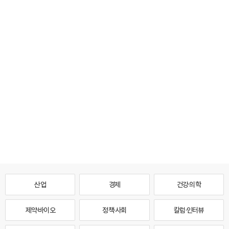
산업
경제
건강·의학
제약·바이오
정책·사회
칼럼·인터뷰