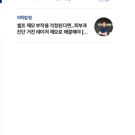
의 원리와 선택 기준 [길건 원장 칼럼]
의학칼럼
셀프 제모 부작용 걱정된다면...피부과
진단 거친 레이저 제모로 해결해야 [변
준석 원장 칼럼]