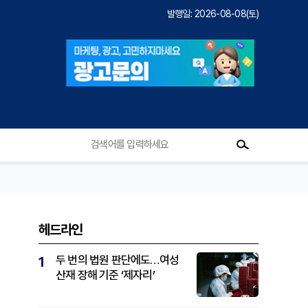
발행일: 2026-08-08(토)
헤드라인
두 번의 법원 판단에도…여성
1
산재 장해 기준 ‘제자리’