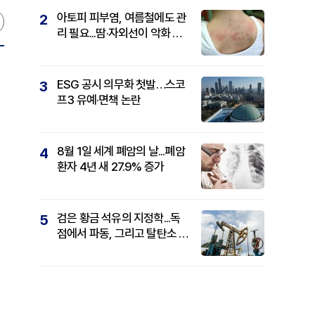
아토피 피부염, 여름철에도 관
2
리 필요...땀·자외선이 악화 요
인
ESG 공시 의무화 첫발…스코
3
프3 유예·면책 논란
8월 1일 세계 폐암의 날...폐암
4
환자 4년 새 27.9% 증가
검은 황금 석유의 지정학...독
5
점에서 파동, 그리고 탈탄소 패
권까지