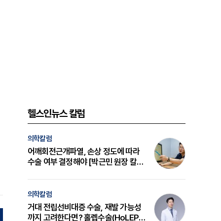
헬스인뉴스 칼럼
의학칼럼
어깨회전근개파열, 손상 정도에 따라
수술 여부 결정해야 [박근민 원장 칼
럼]
의학칼럼
거대 전립선비대증 수술, 재발 가능성
까지 고려한다면? 홀렙수술(HoLEP)