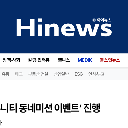
니티 동네미션 이벤트’ 진행
정책·사회
칼럼·인터뷰
웰니스
MEDIK
헬스인뉴스
유통
테크
부동산·건설
산업일반
ESG
인사·부고
뮤니티 동네미션 이벤트’ 진행
대