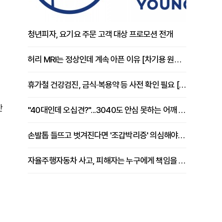
청년피자, 요기요 주문 고객 대상 프로모션 전개
허리 MRI는 정상인데 계속 아픈 이유 [차기용 원장 칼럼]
휴가철 건강검진, 금식·복용약 등 사전 확인 필요 [정도감 원장 칼럼]
만
"40대인데 오십견?"...3040도 안심 못하는 어깨 유착성 관절낭염
손발톱 들뜨고 벗겨진다면 '조갑박리증' 의심해야 [김철윤 원장 칼럼]
자율주행자동차 사고, 피해자는 누구에게 책임을 물을 수 있을까