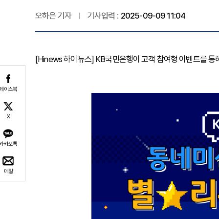
오하은 기자
기사입력 :
2025-09-09 11:04
[Hinews 하이뉴스] KB국민은행이 고객 참여형 이벤트를 통
페이스북
X
카카오톡
메일