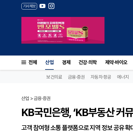
기사제보
KB국민은행, ‘KB부동산 커뮤
전체
산업
경제
건강·의학
제약·바이오
보건의료
금융·증권
자동차·항공
에너지
산업 > 금융·증권
KB국민은행, ‘KB부동산 커
고객 참여형 소통 플랫폼으로 지역 정보 공유 확