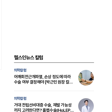
헬스인뉴스 칼럼
의학칼럼
어깨회전근개파열, 손상 정도에 따라
수술 여부 결정해야 [박근민 원장 칼
럼]
의학칼럼
거대 전립선비대증 수술, 재발 가능성
까지 고려한다면? 홀렙수술(HoLEP)