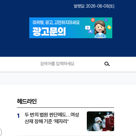
발행일: 2026-08-08(토)
헤드라인
두 번의 법원 판단에도…여성
1
산재 장해 기준 ‘제자리’