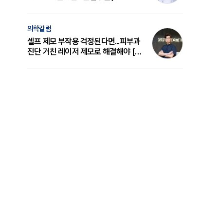
의 원리와 선택 기준 [길건 원장 칼럼]
의학칼럼
셀프 제모 부작용 걱정된다면...피부과
진단 거친 레이저 제모로 해결해야 [변
준석 원장 칼럼]