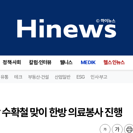
 수확철 맞이 한방 의료봉사 진행
정책·사회
칼럼·인터뷰
웰니스
MEDIK
헬스인뉴스
유통
테크
부동산·건설
산업일반
ESG
인사·부고
 수확철 맞이 한방 의료봉사 진행