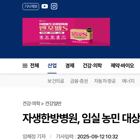
기사제보
자생한방병원, 임실 농민 대상
전체
산업
경제
건강·의학
제약·바이오
보건의료
금융·증권
자동차·항공
에너지
건강·의학 > 건강일반
자생한방병원, 임실 농민 대상
임혜정 기자
기사입력 :
2025-09-12 10:32