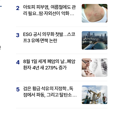
아토피 피부염, 여름철에도 관
2
리 필요...땀·자외선이 악화 요
인
ESG 공시 의무화 첫발…스코
3
프3 유예·면책 논란
방
8월 1일 세계 폐암의 날...폐암
4
환자 4년 새 27.9% 증가
검은 황금 석유의 지정학...독
5
점에서 파동, 그리고 탈탄소 패
권까지