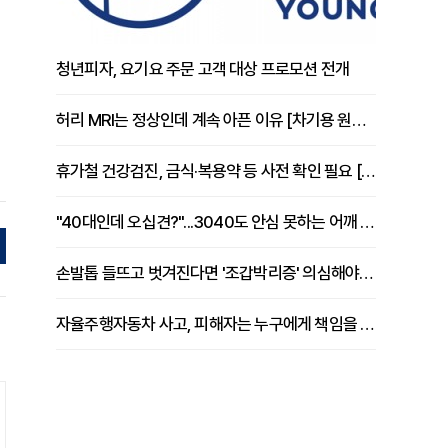
청년피자, 요기요 주문 고객 대상 프로모션 전개
허리 MRI는 정상인데 계속 아픈 이유 [차기용 원장 칼럼]
휴가철 건강검진, 금식·복용약 등 사전 확인 필요 [정도감 원장 칼럼]
"40대인데 오십견?"...3040도 안심 못하는 어깨 유착성 관절낭염
손발톱 들뜨고 벗겨진다면 '조갑박리증' 의심해야 [김철윤 원장 칼럼]
자율주행자동차 사고, 피해자는 누구에게 책임을 물을 수 있을까