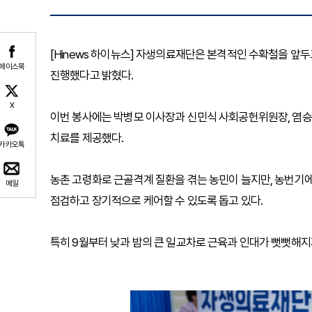
[Hinews 하이뉴스] 자생의료재단은 본격적인 수확철을 앞두
페이스북
진행했다고 밝혔다.
X
이번 봉사에는 박병모 이사장과 신민식 사회공헌위원장, 염승
치료를 제공했다.
카카오톡
농촌 고령화로 근골격계 질환을 겪는 농민이 늘지만, 농번기
메일
점검하고 장기적으로 케어할 수 있도록 돕고 있다.
특히 9월부터 낮과 밤의 큰 일교차로 근육과 인대가 뻣뻣해지