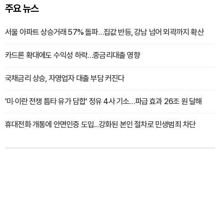
주요 뉴스
서울 아파트 상승거래 57% 돌파…집값 반등, 강남 넘어 외곽까지 확산
카드론 확대에도 수익성 하락…중금리대출 영향
국채금리 상승, 자영업자 대출 부담 커진다
'미·이란 전쟁 틈타 유가 담합' 정유 4사 기소…파급 효과 26조 원 달해
휴대전화 개통에 안면인증 도입...강화된 본인 절차로 민생범죄 차단