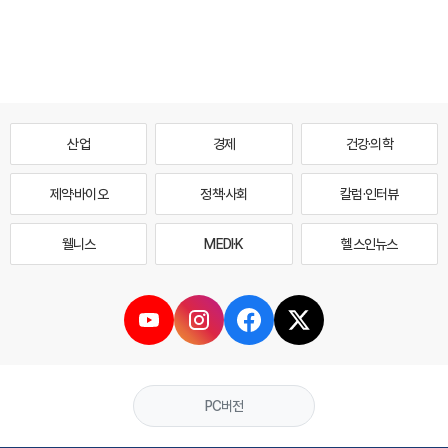
산업
경제
건강·의학
제약·바이오
정책·사회
칼럼·인터뷰
웰니스
MEDI·K
헬스인뉴스
PC버전