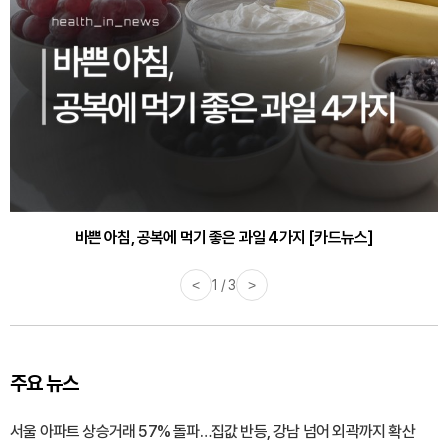
바쁜 아침, 공복에 먹기 좋은 과일 4가지 [카드뉴스]
<
1 / 3
>
주요 뉴스
서울 아파트 상승거래 57% 돌파…집값 반등, 강남 넘어 외곽까지 확산