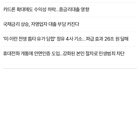
카드론 확대에도 수익성 하락…중금리대출 영향
국채금리 상승, 자영업자 대출 부담 커진다
'미·이란 전쟁 틈타 유가 담합' 정유 4사 기소…파급 효과 26조 원 달해
휴대전화 개통에 안면인증 도입...강화된 본인 절차로 민생범죄 차단