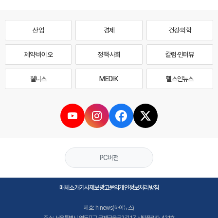
산업
경제
건강·의학
제약·바이오
정책·사회
칼럼·인터뷰
웰니스
MEDI·K
헬스인뉴스
PC버전
매체소개
기사제보
광고문의
개인정보처리방침
제호: hinews(하이뉴스)